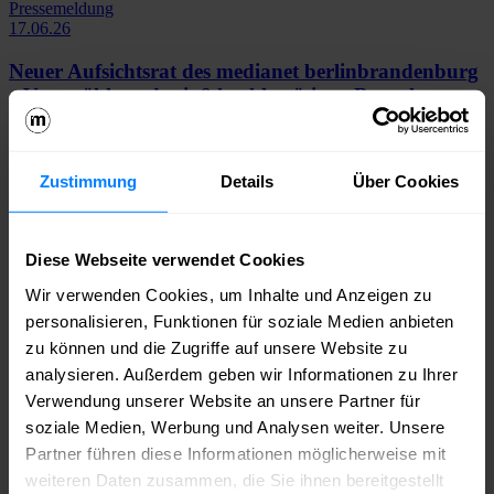
Pressemeldung
17.06.26
Neuer Aufsichtsrat des medianet berlinbrandenburg
e.V. gewählt und mit 8 hochkarätigen Branchen-
Expert*innen besetzt
Mit der Wahl eines neuen Aufsichtsrats hat medianet
Zustimmung
Details
Über Cookies
berlinbrandenburg e.V….
Mehr erfahren
Diese Webseite verwendet Cookies
Pressemeldung
Wir verwenden Cookies, um Inhalte und Anzeigen zu
21.05.26
personalisieren, Funktionen für soziale Medien anbieten
Noosha Aubel, Potsdams Oberbürgermeisterin, zu
zu können und die Zugriffe auf unsere Website zu
Gast beim "Politischen Morgen" des medianet
analysieren. Außerdem geben wir Informationen zu Ihrer
berlinbrandenburg e.V.
Verwendung unserer Website an unsere Partner für
soziale Medien, Werbung und Analysen weiter. Unsere
„Die Medienstadt hat für mich eine sehr hohe Priorität. Potsdam ist
Partner führen diese Informationen möglicherweise mit
weit mehr…
Mehr erfahren
weiteren Daten zusammen, die Sie ihnen bereitgestellt