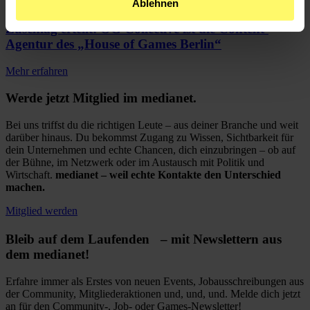
16.12.25
Ablehnen
Zuschlag erteilt: OG Collective ist die Content-
Agentur des „House of Games Berlin“
Mehr erfahren
Werde jetzt Mitglied im medianet.
Bei uns triffst du die richtigen Leute – aus deiner Branche und weit
darüber hinaus. Du bekommst Zugang zu Wissen, Sichtbarkeit für
dein Unternehmen und echte Chancen, dich einzubringen – ob auf
der Bühne, im Netzwerk oder im Austausch mit Politik und
Wirtschaft.
medianet – weil echte Kontakte den Unterschied
machen.
Mitglied werden
Bleib auf dem Laufenden – mit Newslettern aus
dem medianet!
Erfahre immer als Erstes von neuen Events, Jobausschreibungen aus
der Community, Mitgliederaktionen und, und, und. Melde dich jetzt
an für den Community-, Job- oder Games-Newsletter!