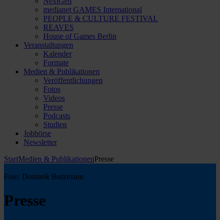
NextGen
medianet GAMES International
PEOPLE & CULTURE FESTIVAL
REAVES
House of Games Berlin
Veranstaltungen
Kalender
Formate
Medien & Publikationen
Veröffentlichungen
Fotos
Videos
Presse
Podcasts
Studien
Jobbörse
Newsletter
Start
Medien & Publikationen
Presse
Foto: Dominik Butzmann
Presse