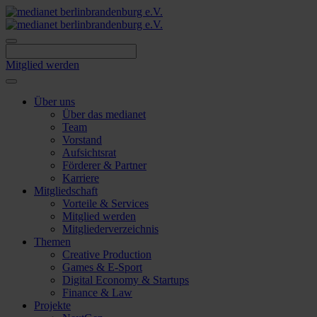
Skip
to
content
Mitglied werden
Über uns
Über das medianet
Team
Vorstand
Aufsichtsrat
Förderer & Partner
Karriere
Mitgliedschaft
Vorteile & Services
Mitglied werden
Mitgliederverzeichnis
Themen
Creative Production
Games & E-Sport
Digital Economy & Startups
Finance & Law
Projekte