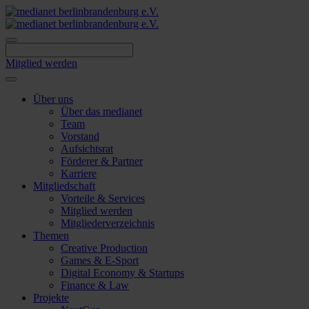
Skip
to
content
Mitglied werden
Über uns
Über das medianet
Team
Vorstand
Aufsichtsrat
Förderer & Partner
Karriere
Mitgliedschaft
Vorteile & Services
Mitglied werden
Mitgliederverzeichnis
Themen
Creative Production
Games & E-Sport
Digital Economy & Startups
Finance & Law
Projekte