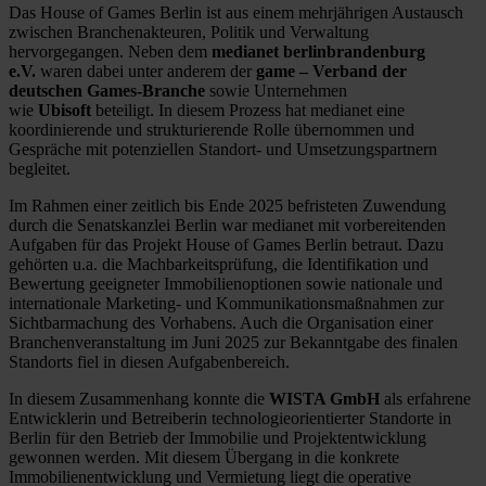
Das House of Games Berlin ist aus einem mehrjährigen Austausch
zwischen Branchenakteuren, Politik und Verwaltung
hervorgegangen. Neben dem
medianet berlinbrandenburg
e.V.
waren dabei unter anderem der
game – Verband der
deutschen Games-Branche
sowie Unternehmen
wie
Ubisoft
beteiligt. In diesem Prozess hat medianet eine
koordinierende und strukturierende Rolle übernommen und
Gespräche mit potenziellen Standort- und Umsetzungspartnern
begleitet.
Im Rahmen einer zeitlich bis Ende 2025 befristeten Zuwendung
durch die Senatskanzlei Berlin war medianet mit vorbereitenden
Aufgaben für das Projekt House of Games Berlin betraut. Dazu
gehörten u.a. die Machbarkeitsprüfung, die Identifikation und
Bewertung geeigneter Immobilienoptionen sowie nationale und
internationale Marketing- und Kommunikationsmaßnahmen zur
Sichtbarmachung des Vorhabens. Auch die Organisation einer
Branchenveranstaltung im Juni 2025 zur Bekanntgabe des finalen
Standorts fiel in diesen Aufgabenbereich.
In diesem Zusammenhang konnte die
WISTA GmbH
als erfahrene
Entwicklerin und Betreiberin technologieorientierter Standorte in
Berlin für den Betrieb der Immobilie und Projektentwicklung
gewonnen werden. Mit diesem Übergang in die konkrete
Immobilienentwicklung und Vermietung liegt die operative