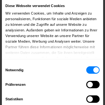
Wirtschaftsfaktoren für diese Region darstellen. Mit dem House of
Games Berlin wird ein Ort erschaffen, an dem Wirtschaft,
Diese Webseite verwendet Cookies
Wissenschaft, Bildung, Kultur und die breite Öffentlichkeit
Wir verwenden Cookies, um Inhalte und Anzeigen zu
aufeinandertreffen und das gesamte Ökosystem rund um das
Kulturgut Games abbilden.
personalisieren, Funktionen für soziale Medien anbieten
zu können und die Zugriffe auf unsere Website zu
Ob große oder kleine Unternehmen, ob Entwickler-Studios, Co-
Working-Spaces, Startups, Kultur oder Bildungsinstitutionen: Das
analysieren. Außerdem geben wir Informationen zu Ihrer
House of Games Berlin wird ein Magnet für nationale und
Verwendung unserer Website an unsere Partner für
internationale Spiele-Begeisterte sein – sowohl im B2B- als auch im
soziale Medien, Werbung und Analysen weiter. Unsere
B2C-Bereich.”
Partner führen diese Informationen möglicherweise mit
– Jeannine Koch, Vorstandsvorsitzende / Geschäftsführerin ​
weiteren Daten zusammen, die Sie ihnen bereitgestellt
- medianet berlinbrandenburg e.V.
haben oder die sie im Rahmen Ihrer Nutzung der Dienste
gesammelt haben.
Einwilligungsauswahl
Notwendig
“Mit dem House
of Games Berlin
entsteht ein
einzigartiger Ort
Präferenzen
mit internationaler
Strahlkraft, der
dazu beitragen
Statistiken
wird, ganz
Deutschland als