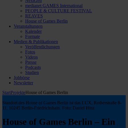
NextGen
medianet GAMES International
PEOPLE & CULTURE FESTIVAL
REAVES
House of Games Berlin
Veranstaltungen
Kalender
Formate
Medien & Publikationen
Veröffentlichungen
Fotos
Videos
Presse
Podcasts
Studien
Jobbörse
Newsletter
Start
Projekte
House of Games Berlin
Standort des House of Games Berlin ist das LUX, Rotherstraße 8-
11, 10245 Berlin-Friedrichshain. Foto: Daniel Hinz
House of Games Berlin – Ein