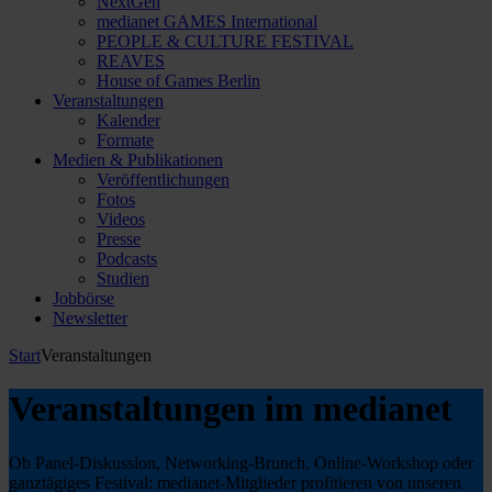
NextGen
medianet GAMES International
PEOPLE & CULTURE FESTIVAL
REAVES
House of Games Berlin
Veranstaltungen
Kalender
Formate
Medien & Publikationen
Veröffentlichungen
Fotos
Videos
Presse
Podcasts
Studien
Jobbörse
Newsletter
Start
Veranstaltungen
Veranstaltungen im medianet
Ob Panel-Diskussion, Networking-Brunch, Online-Workshop oder
ganztägiges Festival: medianet-Mitglieder profitieren von unseren