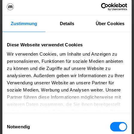
27.08.26
Female Producers‘ Breakfast
Zustimmung
Details
Über Cookies
Das Female Producers‘ Breakfast geht in die nächste Runde!
Gemeinsam mit Greenberg Traurig Germany und gefördert…
Weiterlesen
Diese Webseite verwendet Cookies
Offline-Event
Wir verwenden Cookies, um Inhalte und Anzeigen zu
01.09.26 – 09.09.26
personalisieren, Funktionen für soziale Medien anbieten
HIGH NOONs mit Spitzenpolitikern von CDU,
zu können und die Zugriffe auf unsere Website zu
SPD, Bündnis 90/Die Grünen & Die Linke
analysieren. Außerdem geben wir Informationen zu Ihrer
Verwendung unserer Website an unsere Partner für
Wer regiert Berlin ab Herbst – und was bedeutet das für unsere
soziale Medien, Werbung und Analysen weiter. Unsere
Branchen? Mit dieser Frage beschäftigen wir uns vom…
Weiterlesen
Partner führen diese Informationen möglicherweise mit
weiteren Daten zusammen, die Sie ihnen bereitgestellt
Digital Economy & Startups
Offline-Event
haben oder die sie im Rahmen Ihrer Nutzung der Dienste
02.09.26
gesammelt haben.
Einwilligungsauswahl
Creators & Founders Club
Notwendig