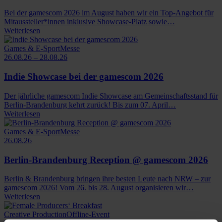
Bei der gamescom 2026 im August haben wir ein Top-Angebot für
Mitaussteller*innen inklusive Showcase-Platz sowie…
Weiterlesen
Games & E-Sport
Messe
26.08.26 – 28.08.26
Indie Showcase bei der gamescom 2026
Der jährliche gamescom Indie Showcase am Gemeinschaftsstand für
Berlin-Brandenburg kehrt zurück! Bis zum 07. April…
Weiterlesen
Games & E-Sport
Messe
26.08.26
Berlin-Brandenburg Reception @ gamescom 2026
Berlin & Brandenburg bringen ihre besten Leute nach NRW – zur
gamescom 2026! Vom 26. bis 28. August organisieren wir…
Weiterlesen
Creative Production
Offline-Event