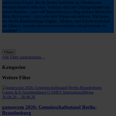
zahlreichen Events, die ein breites Spektrum an Themen und
Persönlichkeiten abdecken. Vernetze dich mit Gleichgesinnten aus
deiner Branche – oder triff Menschen aus völlig anderen Bereichen.
Bilde dich weiter – oder teile dein Wissen mit anderen. Wir bieten
der Berlin-Brandenburger Digital-, Medien- und Kreativwirtschaft
die Chance, einander besser kennenzulernen und gemeinsam zu
wachsen!
Filtern
Alle Filter zurücksetzen
Kategorien
Weitere Filter
Games & E-Sport
medianet GAMES International
Messe
26.08.26 – 28.08.26
gamescom 2026: Gemeinschaftsstand Berlin-
Brandenburg