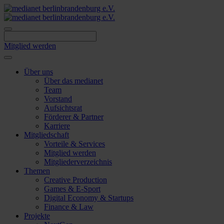
Skip
to
content
Mitglied werden
Über uns
Über das medianet
Team
Vorstand
Aufsichtsrat
Förderer & Partner
Karriere
Mitgliedschaft
Vorteile & Services
Mitglied werden
Mitgliederverzeichnis
Themen
Creative Production
Games & E-Sport
Digital Economy & Startups
Finance & Law
Projekte