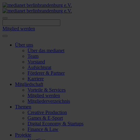
Skip
to
content
Mitglied werden
Über uns
Über das medianet
Team
Vorstand
Aufsichtsrat
Förderer & Partner
Karriere
Mitgliedschaft
Vorteile & Services
Mitglied werden
Mitgliederverzeichnis
Themen
Creative Production
Games & E-Sport
Digital Economy & Startups
Finance & Law
Projekte