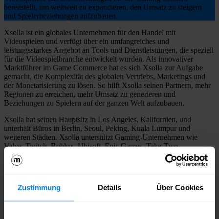
bereitstellt, um weltweit zu expandieren, den Umsatz zu steigern
und Spielerbeziehungen aufzubauen.
Xsolla ist ein globales Unternehmen für den Handel mit
Videospielen und verfügt über ein umfangreiches und
leistungsstarkes Angebot an Tools und Dienstleistungen, die speziell
für die Videospielbranche entwickelt wurden. Als innovativer
Marktführer im Game Commerce hat es sich Xsolla zur Aufgabe
gemacht, die Komplexität des globalen Vertriebs, Marketings und
der Monetarisierung zu lösen. So hilft Xsolla seinen Partnern, mehr
Regionen zu erreichen, mehr Umsatz zu generieren und
Beziehungen zu Spielern auf der ganzen Welt aufzubauen.
Xsolla hat seinen Hauptsitz in Los Angeles, Kalifornien, und
unterhält Büros in Berlin, Seoul, Peking, Kuala Lumpur und
weiteren Städten. Xsolla unterstützt Gaming-Unternehmen wie
Valve, Twitch, Roblox, Ubisoft, Epic Games, Take-Two,
KRAFTON, Nexters, NetEase, Playstudios, Playrix, miHoYo und
viele mehr.
Weitere Informationen auf
xsolla.com
Zustimmung
Details
Über Cookies
Deine Ansprechperson
Xsolla Berlin GmbH