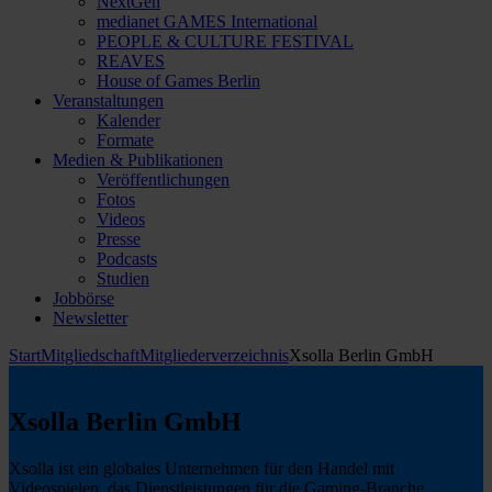
NextGen
medianet GAMES International
PEOPLE & CULTURE FESTIVAL
REAVES
House of Games Berlin
Veranstaltungen
Kalender
Formate
Medien & Publikationen
Veröffentlichungen
Fotos
Videos
Presse
Podcasts
Studien
Jobbörse
Newsletter
Start
Mitgliedschaft
Mitgliederverzeichnis
Xsolla Berlin GmbH
Xsolla Berlin GmbH
Xsolla ist ein globales Unternehmen für den Handel mit
Videospielen, das Dienstleistungen für die Gaming-Branche