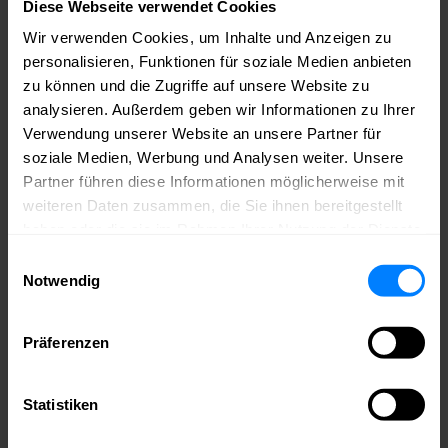
Diese Webseite verwendet Cookies
Wir verwenden Cookies, um Inhalte und Anzeigen zu
Roland Jancic
Mindspace Krausenstraße, Krausenstraße 9-10, 10117 Berlin,
personalisieren, Funktionen für soziale Medien anbieten
Deutschland
zu können und die Zugriffe auf unsere Website zu
030 355 15711
info@xsolla.com
xsolla.com
analysieren. Außerdem geben wir Informationen zu Ihrer
Werde jetzt Mitglied im medianet.
Verwendung unserer Website an unsere Partner für
soziale Medien, Werbung und Analysen weiter. Unsere
Bei uns triffst du die richtigen Leute – aus deiner Branche und weit
Partner führen diese Informationen möglicherweise mit
darüber hinaus. Du bekommst Zugang zu Wissen, Sichtbarkeit für
weiteren Daten zusammen, die Sie ihnen bereitgestellt
dein Unternehmen und echte Chancen, dich einzubringen – ob auf
der Bühne, im Netzwerk oder im Austausch mit Politik und
haben oder die sie im Rahmen Ihrer Nutzung der Dienste
Wirtschaft.
medianet – weil echte Kontakte den Unterschied
gesammelt haben.
machen.
Einwilligungsauswahl
Notwendig
Mitglied werden
Bleib auf dem Laufenden – mit Newslettern aus
Präferenzen
dem medianet!
Erfahre immer als Erstes von neuen Events, Jobausschreibungen aus
Statistiken
der Community, Mitgliederaktionen und, und, und. Melde dich jetzt
an für den Community-, Job- oder Games-Newsletter!