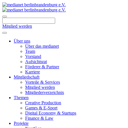
Skip
to
content
Mitglied werden
Über uns
Über das medianet
Team
Vorstand
Aufsichtsrat
Förderer & Partner
Karriere
Mitgliedschaft
Vorteile & Services
Mitglied werden
Mitgliederverzeichnis
Themen
Creative Production
Games & E-Sport
Digital Economy & Startups
Finance & Law
Projekte