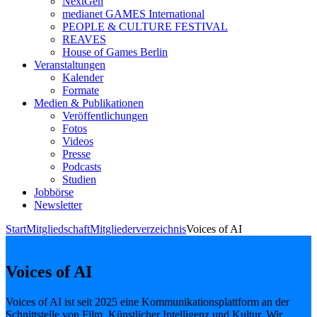
NextGen
medianet GAMES International
PEOPLE & CULTURE FESTIVAL
REAVES
House of Games Berlin
Veranstaltungen
Kalender
Formate
Medien & Publikationen
Veröffentlichungen
Fotos
Videos
Presse
Podcasts
Studien
Jobbörse
Newsletter
Start
Mitgliedschaft
Mitgliederverzeichnis
Voices of AI
Voices of AI
Voices of AI ist seit 2025 eine Kommunikationsplattform an der
Schnittstelle von Film, Künstlicher Intelligenz und Kultur. Wir