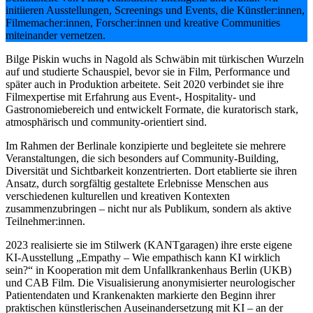
initiieren Ausstellungen, Screenings und Events, die Künstler:innen,
Filmemacher:innen, Forscher:innen und kreative Communities
miteinander vernetzen.
Bilge Piskin wuchs in Nagold als Schwäbin mit türkischen Wurzeln
auf und studierte Schauspiel, bevor sie in Film, Performance und
später auch in Produktion arbeitete. Seit 2020 verbindet sie ihre
Filmexpertise mit Erfahrung aus Event-, Hospitality- und
Gastronomiebereich und entwickelt Formate, die kuratorisch stark,
atmosphärisch und community-orientiert sind.
Im Rahmen der Berlinale konzipierte und begleitete sie mehrere
Veranstaltungen, die sich besonders auf Community-Building,
Diversität und Sichtbarkeit konzentrierten. Dort etablierte sie ihren
Ansatz, durch sorgfältig gestaltete Erlebnisse Menschen aus
verschiedenen kulturellen und kreativen Kontexten
zusammenzubringen – nicht nur als Publikum, sondern als aktive
Teilnehmer:innen.
2023 realisierte sie im Stilwerk (KANTgaragen) ihre erste eigene
KI-Ausstellung „Empathy – Wie empathisch kann KI wirklich
sein?“ in Kooperation mit dem Unfallkrankenhaus Berlin (UKB)
und CAB Film. Die Visualisierung anonymisierter neurologischer
Patientendaten und Krankenakten markierte den Beginn ihrer
praktischen künstlerischen Auseinandersetzung mit KI – an der