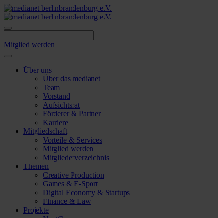
Skip
to
content
Mitglied werden
Über uns
Über das medianet
Team
Vorstand
Aufsichtsrat
Förderer & Partner
Karriere
Mitgliedschaft
Vorteile & Services
Mitglied werden
Mitgliederverzeichnis
Themen
Creative Production
Games & E-Sport
Digital Economy & Startups
Finance & Law
Projekte