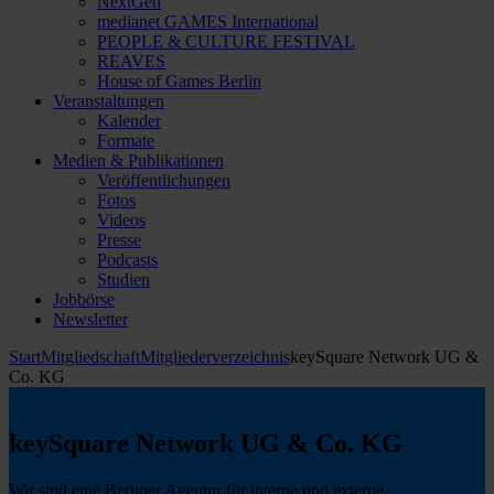
NextGen
medianet GAMES International
PEOPLE & CULTURE FESTIVAL
REAVES
House of Games Berlin
Veranstaltungen
Kalender
Formate
Medien & Publikationen
Veröffentlichungen
Fotos
Videos
Presse
Podcasts
Studien
Jobbörse
Newsletter
Start
Mitgliedschaft
Mitgliederverzeichnis
keySquare Network UG &
Co. KG
keySquare Network UG & Co. KG
Wir sind eine Berliner Agentur für interne und externe