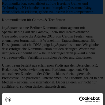
Kommunikation, spezialisiert auf die Bereiche Games und
Technologie. Nischenthemen und komplexe Zusammenhänge
verständlich zu erklären, gehört zu unseren Kernkompetenzen.
Kommunikation für Games- & Techfirmen
keySquare ist eine Berliner Kommunikationsagentur mit
Spezialisierung auf die Games-, Tech- und Health-Branche.
Gegründet wurde die Agentur 2013 von Carolin Freitag, einer
ehemaligen Journalistin mit Wurzeln im Tageszeitungsgeschäft.
Diese journalistische DNA prägt keySquare bis heute: Wir glauben,
dass erfolgreiche Kommunikation auf den richtigen Worten zur
richtigen Zeit beruht und – heute wichtiger denn je – auf einem
vertrauensvollen Verhältnis zwischen Sender und Empfänger.
Unser Team besteht aus erfahrenen Profis aus den Bereichen PR,
Redaktion, Webentwicklung und Projektmanagement. Wir
unterstützen Kunden in der Öffentlichkeitsarbeit, agieren als
Pressestelle und platzieren Unternehmen und Produkte gezielt in den
Medien – national wie international. Dabei agieren wir nicht nur
ausführend, sondern denken strategisch mit.
Unser Kommunikationsverständnis geht über klassische Medien-
und Influencer-Arbeit hinaus: Wir denken Kommunikation
ganzheitlich – von der internen Positionierung bis zum äußeren