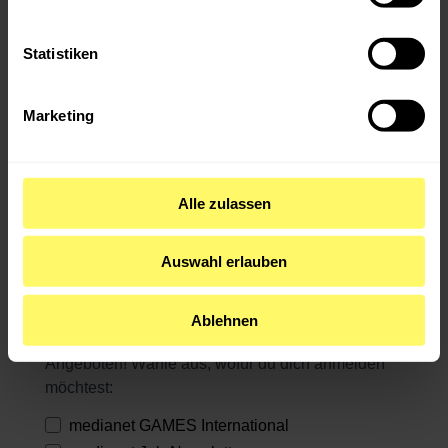
machen.
Mitglied werden
Statistiken
Bleib auf dem Laufenden – mit Newslettern aus
dem medianet!
Marketing
Erfahre immer als Erstes von neuen Events, Jobausschreibungen aus
der Community, Mitgliederaktionen und, und, und. Melde dich jetzt
an für den Community-, Job- oder Games-Newsletter!
Alle zulassen
Auswahl erlauben
Abonniere unsere Newsletter!
Ablehnen
Erfahre direkt von neuen Events & exklusiven
Angeboten! Wähle aus, wofür du dich anmelden
möchtest:
medianet GAMES International