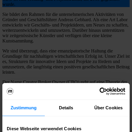
wurde.
Sie bildet den Rahmen für die unternehmerischen Aktivitäten von
Gründer und Geschäftsführer Andreas Gebhard. Als eine Art Labor
entwickeln wir Geschäfts- und Projektideen, um Neues zu schaffen,
weiterzuentwickeln und umzusetzen. Darüber hinaus unterstützen
wir zeitgenössische Künstler und verfügen über eine kleine
Kunstsammlung.
Wir sind überzeugt, dass eine emanzipatorische Haltung die
Grundlage für nachhaltigen wirtschaftlichen Erfolg ist. Unser Ziel ist
es, Strukturen für innovative Ideen und Projekte zu fördern und
umzusetzen, die langfristig einen positiven gesellschaftlichen Beitrag
leisten.
Der Name Creator Broker Owner (CBO) geht auf eine Theorie des
Organisationspsychologen Prof. Peter Kruse (1955–2015) zurück.
Er beschreibt darin drei zentrale Rollen der Innovationsentstehung:
den Creator als Ideengeber, den Broker als Vernetzer und den
Owner als Fachexperten. Zusammen bilden sie die Grundlage für
Zustimmung
Details
Über Cookies
die Entwicklung neuer, wirksamer Projekte.
Deine Ansprechperson
Diese Webseite verwendet Cookies
CBO Creative Broker Owner GmbH