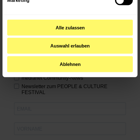
Abonniere unsere Newsletter!
Alle zulassen
Erfahre direkt von neuen Events & exklusiven
Angeboten! Wähle aus, wofür du dich anmelden
Auswahl erlauben
möchtest:
medianet GAMES International
Ablehnen
medianet Job-Newsletter
medianet Community-News
Newsletter zum PEOPLE & CULTURE
FESTIVAL