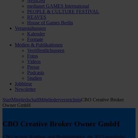
NextGen
medianet GAMES International
PEOPLE & CULTURE FESTIVAL
REAVES
House of Games Berlin
Veranstaltungen
Kalender
Formate
Medien & Publikationen
Veröffentlichungen
Fotos
Videos
Presse
Podcasts
Studien
Jobbörse
Newsletter
Start
Mitgliedschaft
Mitgliederverzeichnis
CBO Creative Broker
Owner GmbH
CBO Creative Broker Owner GmbH
CBO ist eine Holding- und Projektstruktur, die 2015 gegründet