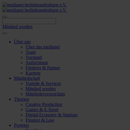
Skip
to
content
Mitglied werden
Über uns
Über das medianet
Team
Vorstand
Aufsichtsrat
Förderer & Partner
Karriere
Mitgliedschaft
Vorteile & Services
Mitglied werden
Mitgliederverzeichnis
Themen
Creative Production
Games & E-Sport
Digital Economy & Startups
Finance & Law
Projekte