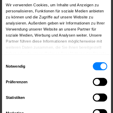
Wir verwenden Cookies, um Inhalte und Anzeigen zu
Andreas Gebhard
personalisieren, Funktionen für soziale Medien anbieten
hello@cbo.de
cbo.berlin
zu können und die Zugriffe auf unsere Website zu
analysieren. Außerdem geben wir Informationen zu Ihrer
Werde jetzt Mitglied im medianet.
Verwendung unserer Website an unsere Partner für
Bei uns triffst du die richtigen Leute – aus deiner Branche und weit
soziale Medien, Werbung und Analysen weiter. Unsere
darüber hinaus. Du bekommst Zugang zu Wissen, Sichtbarkeit für
Partner führen diese Informationen möglicherweise mit
dein Unternehmen und echte Chancen, dich einzubringen – ob auf
weiteren Daten zusammen, die Sie ihnen bereitgestellt
der Bühne, im Netzwerk oder im Austausch mit Politik und
Wirtschaft.
medianet – weil echte Kontakte den Unterschied
haben oder die sie im Rahmen Ihrer Nutzung der Dienste
machen.
gesammelt haben.
Einwilligungsauswahl
Mitglied werden
Notwendig
Bleib auf dem Laufenden – mit Newslettern aus
dem medianet!
Präferenzen
Erfahre immer als Erstes von neuen Events, Jobausschreibungen aus
der Community, Mitgliederaktionen und, und, und. Melde dich jetzt
Statistiken
an für den Community-, Job- oder Games-Newsletter!
Marketing