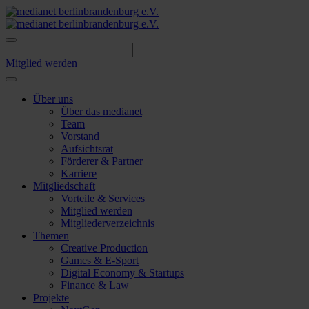
Skip
to
content
Mitglied werden
Über uns
Über das medianet
Team
Vorstand
Aufsichtsrat
Förderer & Partner
Karriere
Mitgliedschaft
Vorteile & Services
Mitglied werden
Mitgliederverzeichnis
Themen
Creative Production
Games & E-Sport
Digital Economy & Startups
Finance & Law
Projekte