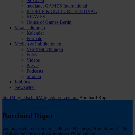
NextGen
medianet GAMES International
PEOPLE & CULTURE FESTIVAL
REAVES
House of Games Berlin
Veranstaltungen
Kalender
Formate
Medien & Publikationen
Veröffentlichungen
Fotos
Videos
Presse
Podcasts
Studien
Jobbörse
Newsletter
Start
Mitgliedschaft
Mitgliederverzeichnis
Burchard Röper
Burchard Röper
verantwortet an der Schnittstelle von Business, Produkt und IT die
erfolgreiche Umsetzung komplexer IT-Initiativen.