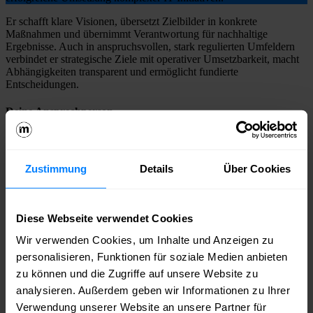
Er schafft klare Visionen, übersetzt Zielbilder in konkrete
Maßnahmen und übernimmt Verantwortung für nachhaltige
Ergebnisse. Auch in anspruchsvollen, stark regulierten Umfeldern
verbindet er strategische Ziele mit operativer Umsetzbarkeit, macht
Abhängigkeiten transparent und ermöglicht fundierte
Entscheidungen.
Deine Ansprechperson
Burchard Röper
Burchard Röper
Zustimmung
Details
Über Cookies
Burchard@gmx.net
Werde jetzt Mitglied im medianet.
Diese Webseite verwendet Cookies
Bei uns triffst du die richtigen Leute – aus deiner Branche und weit
Wir verwenden Cookies, um Inhalte und Anzeigen zu
darüber hinaus. Du bekommst Zugang zu Wissen, Sichtbarkeit für
personalisieren, Funktionen für soziale Medien anbieten
dein Unternehmen und echte Chancen, dich einzubringen – ob auf
der Bühne, im Netzwerk oder im Austausch mit Politik und
zu können und die Zugriffe auf unsere Website zu
Wirtschaft.
medianet – weil echte Kontakte den Unterschied
analysieren. Außerdem geben wir Informationen zu Ihrer
machen.
Verwendung unserer Website an unsere Partner für