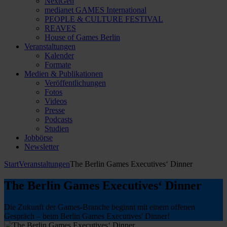
NextGen
medianet GAMES International
PEOPLE & CULTURE FESTIVAL
REAVES
House of Games Berlin
Veranstaltungen
Kalender
Formate
Medien & Publikationen
Veröffentlichungen
Fotos
Videos
Presse
Podcasts
Studien
Jobbörse
Newsletter
Start
Veranstaltungen
The Berlin Games Executives‘ Dinner
The Berlin Games Executives‘ Dinner
Die Zukunft der Games-Branche beginnt mit einem offenen
Gespräch – beim Berlin Games Executives' Dinner!