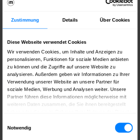
Mit einer Keynote von
Rebecca Lautner
(Co-Founder & CBO,
Evil Landfall
) &
Kirsten-Lee Naidoo
(CEO,
Evil Landfall
)!
Zustimmung
Details
Über Cookies
Die Teilnahme erfolgt auf Einladung.
Diese Webseite verwendet Cookies
Deine Ansprechperson
Wir verwenden Cookies, um Inhalte und Anzeigen zu
personalisieren, Funktionen für soziale Medien anbieten
Florian Masuth
zu können und die Zugriffe auf unsere Website zu
Head of medianet Games & New Business
analysieren. Außerdem geben wir Informationen zu Ihrer
Verwendung unserer Website an unsere Partner für
030 2462 857 – 13
masuth@medianet-bb.de
soziale Medien, Werbung und Analysen weiter. Unsere
Ein Event von
Partner führen diese Informationen möglicherweise mit
weiteren Daten zusammen, die Sie ihnen bereitgestellt
haben oder die sie im Rahmen Ihrer Nutzung der Dienste
gesammelt haben.
Werde jetzt Mitglied im medianet.
Einwilligungsauswahl
Notwendig
Bei uns triffst du die richtigen Leute – aus deiner Branche und weit
darüber hinaus. Du bekommst Zugang zu Wissen, Sichtbarkeit für