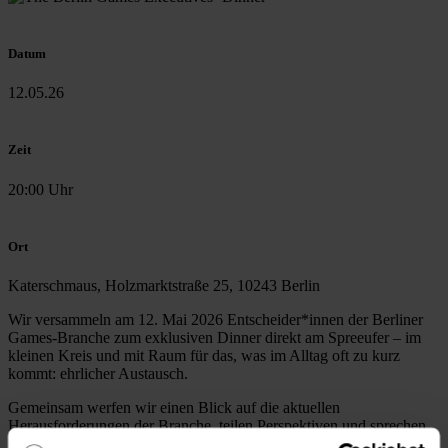
Datum
12.05.26
Zeit
20:00 Uhr
Ort
Katerschmaus, Holzmarktstraße 25, 10243 Berlin
Wir versammeln am 12. Mai 2026 Entscheider*innen der Berliner
Games-Branche zum exklusiven Dinner direkt am Spreeufer – im
kleinen Kreis und mit Raum für das, was im Alltag oft zu kurz
kommt: ehrlicher Austausch.
Gemeinsam werfen wir einen Blick auf die aktuellen
Herausforderungen der Branche, teilen Perspektiven und sprechen
darüber, was die Zukunft von Games in Berlin braucht.