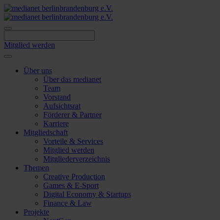
Skip
to
content
Mitglied werden
Über uns
Über das medianet
Team
Vorstand
Aufsichtsrat
Förderer & Partner
Karriere
Mitgliedschaft
Vorteile & Services
Mitglied werden
Mitgliederverzeichnis
Themen
Creative Production
Games & E-Sport
Digital Economy & Startups
Finance & Law
Projekte