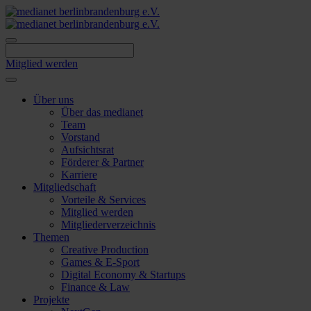
Skip
to
content
Mitglied werden
Über uns
Über das medianet
Team
Vorstand
Aufsichtsrat
Förderer & Partner
Karriere
Mitgliedschaft
Vorteile & Services
Mitglied werden
Mitgliederverzeichnis
Themen
Creative Production
Games & E-Sport
Digital Economy & Startups
Finance & Law
Projekte