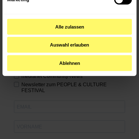
Abonniere unsere Newsletter!
Alle zulassen
Erfahre direkt von neuen Events & exklusiven
Angeboten! Wähle aus, wofür du dich anmelden
Auswahl erlauben
möchtest:
medianet GAMES International
Ablehnen
medianet Job-Newsletter
medianet Community-News
Newsletter zum PEOPLE & CULTURE
FESTIVAL