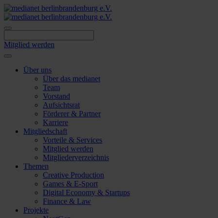
Skip
to
content
Mitglied werden
Über uns
Über das medianet
Team
Vorstand
Aufsichtsrat
Förderer & Partner
Karriere
Mitgliedschaft
Vorteile & Services
Mitglied werden
Mitgliederverzeichnis
Themen
Creative Production
Games & E-Sport
Digital Economy & Startups
Finance & Law
Projekte