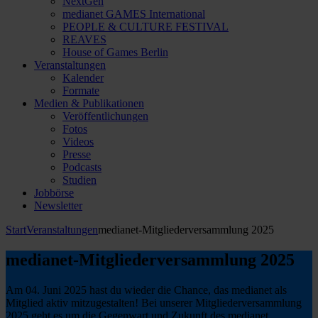
NextGen
medianet GAMES International
PEOPLE & CULTURE FESTIVAL
REAVES
House of Games Berlin
Veranstaltungen
Kalender
Formate
Medien & Publikationen
Veröffentlichungen
Fotos
Videos
Presse
Podcasts
Studien
Jobbörse
Newsletter
Start
Veranstaltungen
medianet-Mitgliederversammlung 2025
medianet-Mitgliederversammlung 2025
Am 04. Juni 2025 hast du wieder die Chance, das medianet als
Mitglied aktiv mitzugestalten! Bei unserer Mitgliederversammlung
2025 geht es um die Gegenwart und Zukunft des medianet