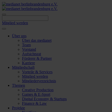
Skip
to
content
Mitglied werden
Über uns
Über das medianet
Team
Vorstand
Aufsichtsrat
Förderer & Partner
Karriere
Mitgliedschaft
Vorteile & Services
Mitglied werden
Mitgliederverzeichnis
Themen
Creative Production
Games & E-Sport
Digital Economy & Startups
Finance & Law
Projekte