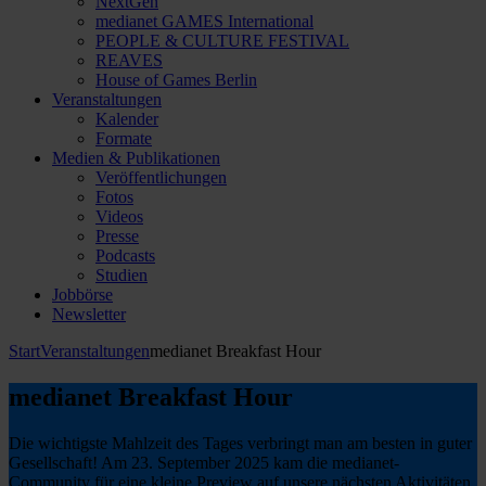
NextGen
medianet GAMES International
PEOPLE & CULTURE FESTIVAL
REAVES
House of Games Berlin
Veranstaltungen
Kalender
Formate
Medien & Publikationen
Veröffentlichungen
Fotos
Videos
Presse
Podcasts
Studien
Jobbörse
Newsletter
Start
Veranstaltungen
medianet Breakfast Hour
medianet Breakfast Hour
Die wichtigste Mahlzeit des Tages verbringt man am besten in guter
Gesellschaft! Am 23. September 2025 kam die medianet-
Community für eine kleine Preview auf unsere nächsten Aktivitäten