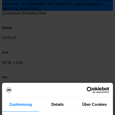
zusammen. Im Mittelpunkt: das Thema KI – und dahingehend
haben wir große Pläne...
Datum
23.09.25
Zeit
09:30–11:00
Ort
medianet-Office, Neuköllnische Allee 80, 12057 Berlin
Spannende Einblicke zum Thema KI gab es von
Stella Arnaut
,
unserer Project & Program Managerin für Creative
Zustimmung
Details
Über Cookies
Technologies:
Sie präsentierte bei der Breakfast Hour
unsere
geplanten Aktivitäten im Bereich KI
, die ab Oktober 2025
starten. Beginnen wir den Herbst mit praxisnahen Impulsen, die