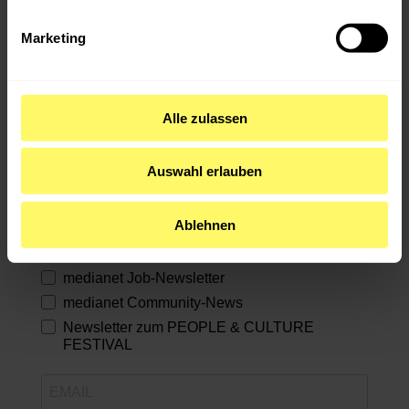
der Community, Mitgliederaktionen und, und, und. Melde dich jetzt
an für den Community-, Job- oder Games-Newsletter!
Marketing
Alle zulassen
Abonniere unsere Newsletter!
Auswahl erlauben
Erfahre direkt von neuen Events & exklusiven
Angeboten! Wähle aus, wofür du dich anmelden
möchtest:
Ablehnen
medianet GAMES International
medianet Job-Newsletter
medianet Community-News
Newsletter zum PEOPLE & CULTURE
FESTIVAL