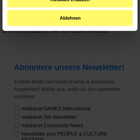
Bleib auf dem Laufenden – mit Newslettern aus
dem medianet!
Ablehnen
Erfahre immer als Erstes von neuen Events, Jobausschreibungen aus
der Community, Mitgliederaktionen und, und, und. Melde dich jetzt
an für den Community-, Job- oder Games-Newsletter!
Abonniere unsere Newsletter!
Erfahre direkt von neuen Events & exklusiven
Angeboten! Wähle aus, wofür du dich anmelden
möchtest:
medianet GAMES International
medianet Job-Newsletter
medianet Community-News
Newsletter zum PEOPLE & CULTURE
FESTIVAL