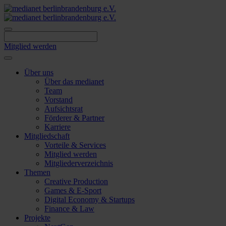
Skip
to
content
Mitglied werden
Über uns
Über das medianet
Team
Vorstand
Aufsichtsrat
Förderer & Partner
Karriere
Mitgliedschaft
Vorteile & Services
Mitglied werden
Mitgliederverzeichnis
Themen
Creative Production
Games & E-Sport
Digital Economy & Startups
Finance & Law
Projekte