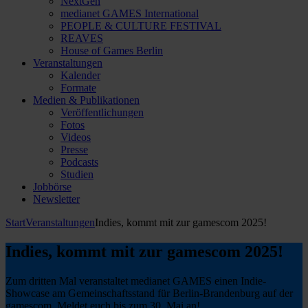
NextGen
medianet GAMES International
PEOPLE & CULTURE FESTIVAL
REAVES
House of Games Berlin
Veranstaltungen
Kalender
Formate
Medien & Publikationen
Veröffentlichungen
Fotos
Videos
Presse
Podcasts
Studien
Jobbörse
Newsletter
Start
Veranstaltungen
Indies, kommt mit zur gamescom 2025!
Indies, kommt mit zur gamescom 2025!
Zum dritten Mal veranstaltet medianet GAMES einen Indie-
Showcase am Gemeinschaftsstand für Berlin-Brandenburg auf der
gamescom. Meldet euch bis zum 30. Mai an!