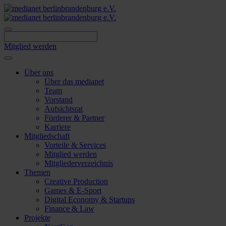
Skip
to
content
Mitglied werden
Über uns
Über das medianet
Team
Vorstand
Aufsichtsrat
Förderer & Partner
Karriere
Mitgliedschaft
Vorteile & Services
Mitglied werden
Mitgliederverzeichnis
Themen
Creative Production
Games & E-Sport
Digital Economy & Startups
Finance & Law
Projekte