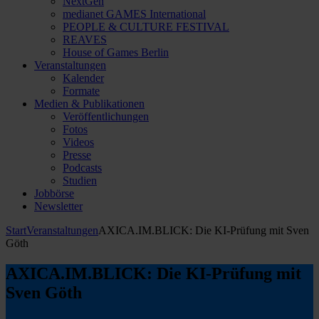
NextGen
medianet GAMES International
PEOPLE & CULTURE FESTIVAL
REAVES
House of Games Berlin
Veranstaltungen
Kalender
Formate
Medien & Publikationen
Veröffentlichungen
Fotos
Videos
Presse
Podcasts
Studien
Jobbörse
Newsletter
Start
Veranstaltungen
AXICA.IM.BLICK: Die KI-Prüfung mit Sven
Göth
AXICA.IM.BLICK: Die KI-Prüfung mit
Sven Göth