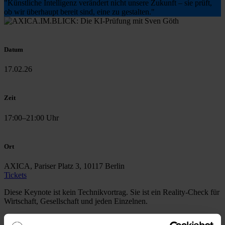
"Künstliche Intelligenz verändert nicht unsere Zukunft – sie prüft,
ob wir überhaupt bereit sind, eine zu gestalten."
Datum
17.02.26
Zeit
17:00–21:00 Uhr
Ort
AXICA, Pariser Platz 3, 10117 Berlin
Tickets
Diese Keynote ist kein Technikvortrag. Sie ist ein Reality-Check für
Wirtschaft, Gesellschaft und jeden Einzelnen.
Sven Göth
– Business Futurist, Unternehmer und Host des CEO