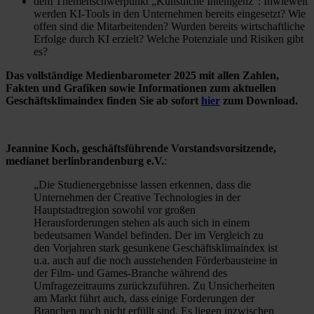
dem Themenschwerpunkt „Künstliche Intelligenz“: Inwieweit
werden KI-Tools in den Unternehmen bereits eingesetzt? Wie
offen sind die Mitarbeitenden? Wurden bereits wirtschaftliche
Erfolge durch KI erzielt? Welche Potenziale und Risiken gibt
es?
Das vollständige Medienbarometer 2025 mit allen Zahlen,
Fakten und Grafiken sowie Informationen zum aktuellen
Geschäftsklimaindex finden Sie ab sofort
hier
zum Download.
Jeannine Koch, geschäftsführende Vorstandsvorsitzende,
medianet berlinbrandenburg e.V.
:
„Die Studienergebnisse lassen erkennen, dass die
Unternehmen der Creative Technologies in der
Hauptstadtregion sowohl vor großen
Herausforderungen stehen als auch sich in einem
bedeutsamen Wandel befinden. Der im Vergleich zu
den Vorjahren stark gesunkene Geschäftsklimaindex ist
u.a. auch auf die noch ausstehenden Förderbausteine in
der Film- und Games-Branche während des
Umfragezeitraums zurückzuführen. Zu Unsicherheiten
am Markt führt auch, dass einige Forderungen der
Branchen noch nicht erfüllt sind. Es liegen inzwischen