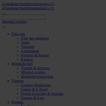
Skip
to
content
Mitglied werden
Über uns
Über das medianet
Team
Vorstand
Aufsichtsrat
Förderer & Partner
Karriere
Mitgliedschaft
Vorteile & Services
Mitglied werden
Mitgliederverzeichnis
Themen
Creative Production
Games & E-Sport
Digital Economy & Startups
Finance & Law
Projekte