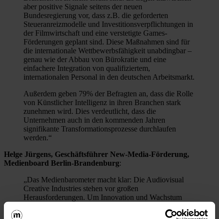
aber positive Signale seitens der neuen
Bundesregierung vor, dass z.B. die geforderten
Steueranreizmodelle und Investitionsverpflichtungen in
der Filmwirtschaft und eine verstetigte Games-
Förderungen geplant sind. Diese Maßnahmen sind für
die internationale Wettbewerbsfähigkeit unabdingbar –
genau wie der Abbau von Bürokratie und eine
einfachere Integration von qualifiziertem,
internationalen Personal in den deutschen Arbeitsmarkt.
Außerdem geben 79% der Befragten an, dass die Rolle
von Künstlicher Intelligenz in ihren Branchen stark
zunehmen wird. Dies verdeutlicht, dass die
Unternehmen auch in den kommenden Jahren
signifikante Transformationsprozesse durchlaufen
werden.“
Helge Jürgens, Geschäftsführer New-Media-Förderung,
Medienboard Berlin-Brandenburg
:
„Das Medienbarometer macht klar: Die Audiovisual
Creative Industries stehen vor großen
Herausforderungen. Um Innovation und Wachstum
anzukurbeln, müssen finanzielle und strukturelle
Rahmenbedingungen dringend verbessert werden. Das