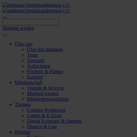
Skip
to
content
Mitglied werden
Über uns
Über das medianet
Team
Vorstand
Aufsichtsrat
Förderer & Partner
Karriere
Mitgliedschaft
Vorteile & Services
Mitglied werden
Mitgliederverzeichnis
Themen
Creative Production
Games & E-Sport
Digital Economy & Startups
Finance & Law
Projekte