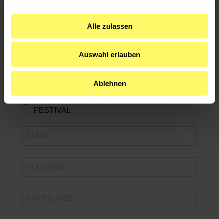
Erfahre direkt von neuen Events & exklusiven
Alle zulassen
Angeboten! Wähle aus, wofür du dich anmelden
möchtest:
Auswahl erlauben
medianet GAMES International
medianet Job-Newsletter
Ablehnen
medianet Community-News
Newsletter zum PEOPLE & CULTURE
FESTIVAL