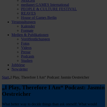
NextGen
medianet GAMES International
PEOPLE & CULTURE FESTIVAL
REAVES
House of Games Berlin
Veranstaltungen
Kalender
Formate
Medien & Publikationen
Veröffentlichungen
Fotos
Videos
Presse
Podcasts
Studien
Jobbörse
Newsletter
Start
„I Play, Therefore I Am“ Podcast: Jasmin Oestreicher
„I Play, Therefore I Am“ Podcast: Jasmin
Oestreicher
What better way to decide things than ask oneself: What would