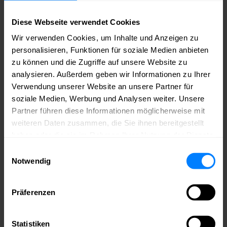
Podigee
Spotify
Diese Webseite verwendet Cookies
Apple Podcasts
Wir verwenden Cookies, um Inhalte und Anzeigen zu
Deezer
Google Podcasts
personalisieren, Funktionen für soziale Medien anbieten
zu können und die Zugriffe auf unsere Website zu
Produzent:
Alexander Probst |
Snice Sounds
Musik:
Chopstick |
analysieren. Außerdem geben wir Informationen zu Ihrer
suol.com
[logo_list slugs=“media-net-berlinbrandenburg“ title=“Ein
Podcast von“]
Verwendung unserer Website an unsere Partner für
soziale Medien, Werbung und Analysen weiter. Unsere
Werde jetzt Mitglied im medianet.
Partner führen diese Informationen möglicherweise mit
weiteren Daten zusammen, die Sie ihnen bereitgestellt
Bei uns triffst du die richtigen Leute – aus deiner Branche und weit
darüber hinaus. Du bekommst Zugang zu Wissen, Sichtbarkeit für
haben oder die sie im Rahmen Ihrer Nutzung der Dienste
dein Unternehmen und echte Chancen, dich einzubringen – ob auf
gesammelt haben.
Einwilligungsauswahl
der Bühne, im Netzwerk oder im Austausch mit Politik und
Wirtschaft.
medianet – weil echte Kontakte den Unterschied
Notwendig
machen.
Mitglied werden
Präferenzen
Bleib auf dem Laufenden – mit Newslettern aus
dem medianet!
Statistiken