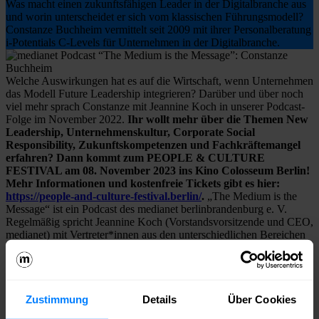
Was macht einen zukunftsfähigen Leader in der Digitalbranche aus
und worin unterscheidet er sich vom klassischen Führungsmodell?
Constanze Buchheim vermittelt seit 2009 mit ihrer Personalberatung
i-Potentials C-Levels für Unternehmen in der Digitalbranche.
Welche Auswirkungen hat es auf die Wirtschaft, wenn Unternehmen
das Modell Future Leadership integrieren? Darüber und über noch
viel mehr sprach Constanze mit Jeannine Koch in unserer Podcast-
Folge im November 2022.
Ihr wollt mehr über die Themen New
Leadership, Unternehmenskultur, Corporate Social
Responsibility, Zukunftskompetenzen und Fachkräftemangel
erfahren? Dann kommt zum PEOPLE & CULTURE
FESTIVAL am 08. November 2023 ins Kino Colosseum Berlin!
Mehr Informationen und kostenfreie Tickets gibt es hier:
https://people-and-culture-festival.berlin/
.
„The Medium is the
Message“ ist ein Podcast des medianet berlinbrandenburg e. V.
Regelmäßig spricht Jeannine Koch (Vorstandsvorsitzende und CEO,
medianet) mit Vertreter*innen aus den unterschiedlichen Bereichen
der Medien-, Kreativ- und Digitalwirtschaft und möchte mit ihnen
gemeinsam herausfinden, welche die aktuellsten Themen und
drängendsten Fragen der Branchen sind. Im Gespräch geht es um
Menschen, die ihre Erfolgstorys und Stolpersteine – kurz ihre
persönlichen Erfahrungen auf ihren Karrierewegen, mit ihr teilen.
Zustimmung
Details
Über Cookies
Zum Podcast: