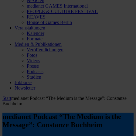
NextGen
medianet GAMES International
PEOPLE & CULTURE FESTIVAL
REAVES
House of Games Berlin
Veranstaltungen
Kalender
Formate
Medien & Publikationen
Veröffentlichungen
Fotos
Videos
Presse
Podcasts
Studien
Jobbörse
Newsletter
Start
medianet Podcast “The Medium is the Message”: Constanze
Buchheim
medianet Podcast “The Medium is the
Message”: Constanze Buchheim