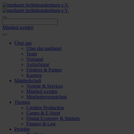
Skip
to
content
Mitglied werden
Über uns
Über das medianet
Team
Vorstand
Aufsichtsrat
Förderer & Partner
Karriere
Mitgliedschaft
Vorteile & Services
Mitglied werden
Mitgliederverzeichnis
Themen
Creative Production
Games & E-Sport
Digital Economy & Startups
Finance & Law
Projekte