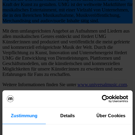
Kraft der Kunst zu gestalten. UMG ist der weltweite Marktführer für
musikalisches Entertainment, mit einer Vielzahl von Unternehmen,
die in den Bereichen Musikaufnahme, Musikveröffentlichung,
Merchandising und audiovisuelle Inhalte tätig sind.
Mit dem umfangreichsten Angebot an Aufnahmen und Liedern aus
allen musikalischen Genres entdeckt und fördert UMG
Künstler:innen und produziert und veröffentlicht die meist gefeierte
und kommerziell erfolgreichste Musik der Welt. Durch die
Verpflichtung zu Kunst, Innovation und Unternehmergeist fördert
UMG die Entwicklung von Dienstleistungen, Plattformen und
Geschäftsmodellen, um die künstlerischen und kommerziellen
Möglichkeiten für unsere Künstler:innen zu erweitern und neue
Erfahrungen für Fans zu erschaffen.
Weitere Informationen finden Sie unter
www.universalmusic.com
.
[teaser_slider slugs=“universal-music-steuert-mit-zuwaechsen-auf-
boersenkurs, universal-gewinnt-taylor-swift, universal-music-und-
lionsgate-unterzeichnen-mehrjaehrigen-tv-vertrag, milliardenumsatz-
fuer-universal-music, universal-music-steigert-umsatz, vrtgo-
Zustimmung
Details
Über Cookies
universal-steigt-in-virtuelle-welten-ein“ title=“Aus dem Newsletter“]
Deine Ansprechperson