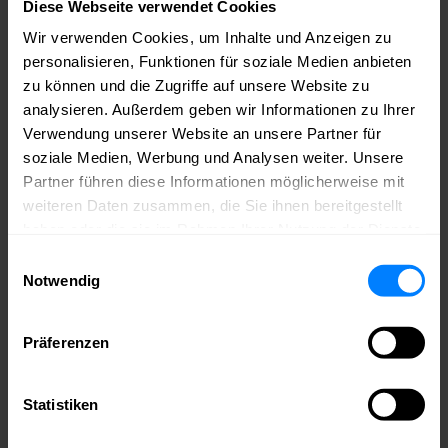
Diese Webseite verwendet Cookies
Universal Music Entertainment GmbH
Wir verwenden Cookies, um Inhalte und Anzeigen zu
Frau Ann-Sophie Henkel
personalisieren, Funktionen für soziale Medien anbieten
030 520072044
ann-sophie.henkel@umusic.com
www.universal-
zu können und die Zugriffe auf unsere Website zu
music.de
analysieren. Außerdem geben wir Informationen zu Ihrer
Werde jetzt Mitglied im medianet.
Verwendung unserer Website an unsere Partner für
soziale Medien, Werbung und Analysen weiter. Unsere
Bei uns triffst du die richtigen Leute – aus deiner Branche und weit
Partner führen diese Informationen möglicherweise mit
darüber hinaus. Du bekommst Zugang zu Wissen, Sichtbarkeit für
weiteren Daten zusammen, die Sie ihnen bereitgestellt
dein Unternehmen und echte Chancen, dich einzubringen – ob auf
der Bühne, im Netzwerk oder im Austausch mit Politik und
haben oder die sie im Rahmen Ihrer Nutzung der Dienste
Wirtschaft.
medianet – weil echte Kontakte den Unterschied
gesammelt haben.
machen.
Einwilligungsauswahl
Notwendig
Mitglied werden
Bleib auf dem Laufenden – mit Newslettern aus
Präferenzen
dem medianet!
Erfahre immer als Erstes von neuen Events, Jobausschreibungen aus
Statistiken
der Community, Mitgliederaktionen und, und, und. Melde dich jetzt
an für den Community-, Job- oder Games-Newsletter!