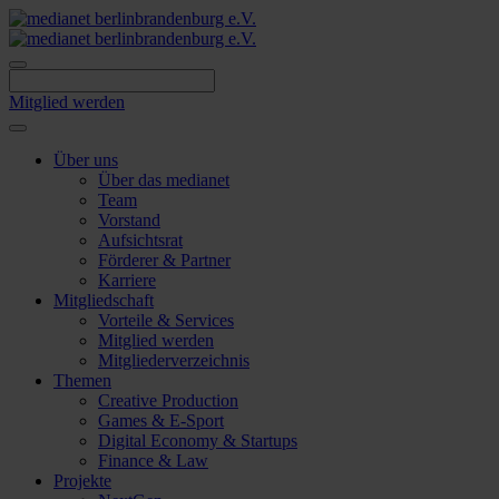
Skip
to
content
Mitglied werden
Über uns
Über das medianet
Team
Vorstand
Aufsichtsrat
Förderer & Partner
Karriere
Mitgliedschaft
Vorteile & Services
Mitglied werden
Mitgliederverzeichnis
Themen
Creative Production
Games & E-Sport
Digital Economy & Startups
Finance & Law
Projekte