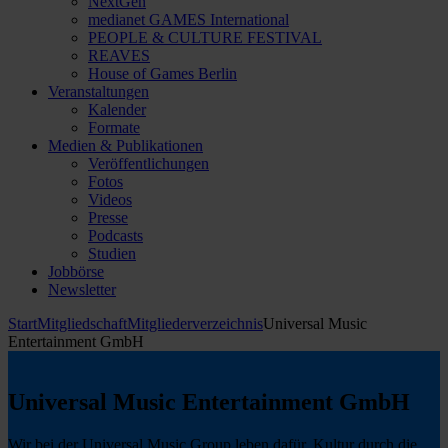
NextGen
medianet GAMES International
PEOPLE & CULTURE FESTIVAL
REAVES
House of Games Berlin
Veranstaltungen
Kalender
Formate
Medien & Publikationen
Veröffentlichungen
Fotos
Videos
Presse
Podcasts
Studien
Jobbörse
Newsletter
Start
Mitgliedschaft
Mitgliederverzeichnis
Universal Music
Entertainment GmbH
Universal Music Entertainment GmbH
Wir bei der Universal Music Group leben dafür, Kultur durch die