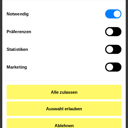
gesammelt haben.
Einwilligungsauswahl
Notwendig
Abonniere unsere Newsletter!
Präferenzen
Erfahre direkt von neuen Events & exklusiven
Angeboten! Wähle aus, wofür du dich anmelden
Statistiken
möchtest:
medianet GAMES International
Marketing
medianet Job-Newsletter
medianet Community-News
Newsletter zum PEOPLE & CULTURE
FESTIVAL
Alle zulassen
Auswahl erlauben
Ablehnen