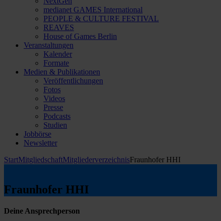
NextGen
medianet GAMES International
PEOPLE & CULTURE FESTIVAL
REAVES
House of Games Berlin
Veranstaltungen
Kalender
Formate
Medien & Publikationen
Veröffentlichungen
Fotos
Videos
Presse
Podcasts
Studien
Jobbörse
Newsletter
Start
Mitgliedschaft
Mitgliederverzeichnis
Fraunhofer HHI
Fraunhofer HHI
Deine Ansprechperson