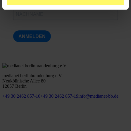
ANMELDEN
medianet berlinbrandenburg e.V.
Neuköllnische Allee 80
12057 Berlin
+49 30 2462 857-10
+49 30 2462 857-19
info@medianet-bb.de