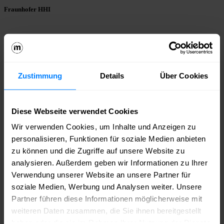
Fraunhofer HHI
info@hhi.fraunhofer.de
www.hhi.fraunhofer.de/index.html
Werde jetzt Mitglied im medianet.
Zustimmung
Details
Über Cookies
Bei uns triffst du die richtigen Leute – aus deiner Branche und weit
darüber hinaus. Du bekommst Zugang zu Wissen, Sichtbarkeit für
dein Unternehmen und echte Chancen, dich einzubringen – ob auf
der Bühne, im Netzwerk oder im Austausch mit Politik und
Diese Webseite verwendet Cookies
Wirtschaft.
medianet – weil echte Kontakte den Unterschied
machen.
Wir verwenden Cookies, um Inhalte und Anzeigen zu
personalisieren, Funktionen für soziale Medien anbieten
Mitglied werden
zu können und die Zugriffe auf unsere Website zu
Bleib auf dem Laufenden – mit Newslettern aus
analysieren. Außerdem geben wir Informationen zu Ihrer
dem medianet!
Verwendung unserer Website an unsere Partner für
soziale Medien, Werbung und Analysen weiter. Unsere
Erfahre immer als Erstes von neuen Events, Jobausschreibungen aus
Partner führen diese Informationen möglicherweise mit
der Community, Mitgliederaktionen und, und, und. Melde dich jetzt
an für den Community-, Job- oder Games-Newsletter!
weiteren Daten zusammen, die Sie ihnen bereitgestellt
haben oder die sie im Rahmen Ihrer Nutzung der Dienste