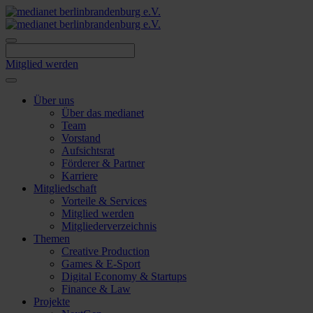
Skip
to
content
Mitglied werden
Über uns
Über das medianet
Team
Vorstand
Aufsichtsrat
Förderer & Partner
Karriere
Mitgliedschaft
Vorteile & Services
Mitglied werden
Mitgliederverzeichnis
Themen
Creative Production
Games & E-Sport
Digital Economy & Startups
Finance & Law
Projekte