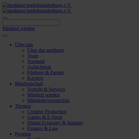
Skip
to
content
Mitglied werden
Über uns
Über das medianet
Team
Vorstand
Aufsichtsrat
Förderer & Partner
Karriere
Mitgliedschaft
Vorteile & Services
Mitglied werden
Mitgliederverzeichnis
Themen
Creative Production
Games & E-Sport
Digital Economy & Startups
Finance & Law
Projekte