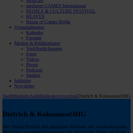
NextGen
medianet GAMES International
PEOPLE & CULTURE FESTIVAL
REAVES
House of Games Berlin
Veranstaltungen
Kalender
Formate
Medien & Publikationen
Veröffentlichungen
Fotos
Videos
Presse
Podcasts
Studien
Jobbörse
Newsletter
Start
Mitgliedschaft
Mitgliederverzeichnis
Dietrich & KokosnussOHG
Dietrich & KokosnussOHG
Hier finden Projekte den passenden Rahmen, um voranzukommen,
Menschen zusammenzukommen und gleichzeitig Natur und Ruhe