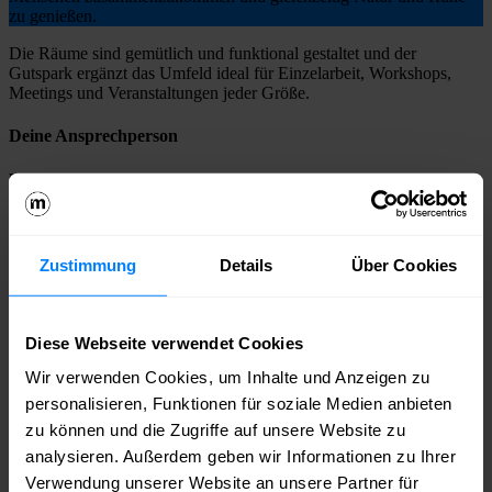
zu genießen.
Die Räume sind gemütlich und funktional gestaltet und der
Gutspark ergänzt das Umfeld ideal für Einzelarbeit, Workshops,
Meetings und Veranstaltungen jeder Größe.
Deine Ansprechperson
Dietrich & KokosnussOHG
Julianne Becker
Klein Glien 25, 14806 Bad Belzig-Hagelberg, Deutschland
+4933841448299
workation@coconat-space.com
coconat-
Zustimmung
Details
Über Cookies
space.com/de
Werde jetzt Mitglied im medianet.
Diese Webseite verwendet Cookies
Bei uns triffst du die richtigen Leute – aus deiner Branche und weit
Wir verwenden Cookies, um Inhalte und Anzeigen zu
darüber hinaus. Du bekommst Zugang zu Wissen, Sichtbarkeit für
personalisieren, Funktionen für soziale Medien anbieten
dein Unternehmen und echte Chancen, dich einzubringen – ob auf
der Bühne, im Netzwerk oder im Austausch mit Politik und
zu können und die Zugriffe auf unsere Website zu
Wirtschaft.
medianet – weil echte Kontakte den Unterschied
analysieren. Außerdem geben wir Informationen zu Ihrer
machen.
Verwendung unserer Website an unsere Partner für