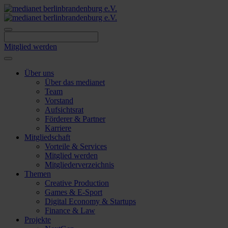
Skip
to
content
Mitglied werden
Über uns
Über das medianet
Team
Vorstand
Aufsichtsrat
Förderer & Partner
Karriere
Mitgliedschaft
Vorteile & Services
Mitglied werden
Mitgliederverzeichnis
Themen
Creative Production
Games & E-Sport
Digital Economy & Startups
Finance & Law
Projekte