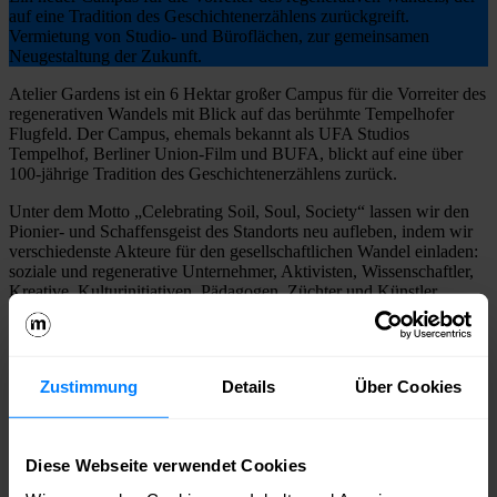
auf eine Tradition des Geschichtenerzählens zurückgreift.
Vermietung von Studio- und Büroflächen, zur gemeinsamen
Neugestaltung der Zukunft.
Atelier Gardens ist ein 6 Hektar großer Campus für die Vorreiter des
regenerativen Wandels mit Blick auf das berühmte Tempelhofer
Flugfeld. Der Campus, ehemals bekannt als UFA Studios
Tempelhof, Berliner Union-Film und BUFA, blickt auf eine über
100-jährige Tradition des Geschichtenerzählens zurück.
Unter dem Motto „Celebrating Soil, Soul, Society“ lassen wir den
Pionier- und Schaffensgeist des Standorts neu aufleben, indem wir
verschiedenste Akteure für den gesellschaftlichen Wandel einladen:
soziale und regenerative Unternehmer, Aktivisten, Wissenschaftler,
Kreative, Kulturinitiativen, Pädagogen, Züchter und Künstler
können im Atelier Gardens arbeiten, lernen und zusammenarbeiten.
Wir vermieten Studio- und Büroflächen, zur gemeinsamen
Neugestaltung der Zukunft.
Zustimmung
Details
Über Cookies
Deine Ansprechperson
Atelier Gardens GmbH & Co. KG
Diese Webseite verwendet Cookies
Selim Pekin Güngör