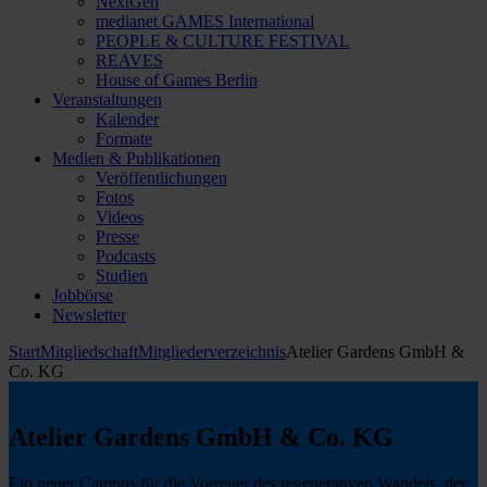
NextGen
medianet GAMES International
PEOPLE & CULTURE FESTIVAL
REAVES
House of Games Berlin
Veranstaltungen
Kalender
Formate
Medien & Publikationen
Veröffentlichungen
Fotos
Videos
Presse
Podcasts
Studien
Jobbörse
Newsletter
Start
Mitgliedschaft
Mitgliederverzeichnis
Atelier Gardens GmbH &
Co. KG
Atelier Gardens GmbH & Co. KG
Ein neuer Campus für die Vorreiter des regenerativen Wandels, der