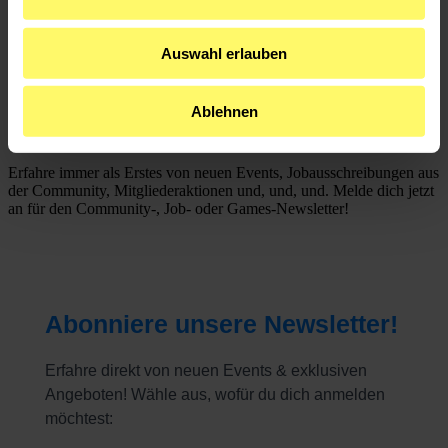
Wirtschaft.
medianet – weil echte Kontakte den Unterschied
machen.
Auswahl erlauben
Mitglied werden
Bleib auf dem Laufenden – mit Newslettern aus
Ablehnen
dem medianet!
Erfahre immer als Erstes von neuen Events, Jobausschreibungen aus
der Community, Mitgliederaktionen und, und, und. Melde dich jetzt
an für den Community-, Job- oder Games-Newsletter!
Abonniere unsere Newsletter!
Erfahre direkt von neuen Events & exklusiven
Angeboten! Wähle aus, wofür du dich anmelden
möchtest: