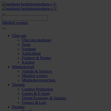
Skip
to
content
Mitglied werden
Über uns
Über das medianet
Team
Vorstand
Aufsichtsrat
Förderer & Partner
Karriere
Mitgliedschaft
Vorteile & Services
Mitglied werden
Mitgliederverzeichnis
Themen
Creative Production
Games & E-Sport
Digital Economy & Startups
Finance & Law
Projekte