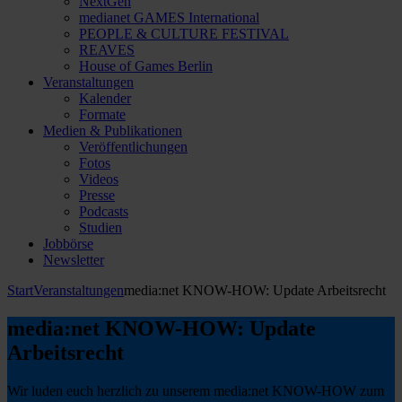
NextGen
medianet GAMES International
PEOPLE & CULTURE FESTIVAL
REAVES
House of Games Berlin
Veranstaltungen
Kalender
Formate
Medien & Publikationen
Veröffentlichungen
Fotos
Videos
Presse
Podcasts
Studien
Jobbörse
Newsletter
Start
Veranstaltungen
media:net KNOW-HOW: Update Arbeitsrecht
media:net KNOW-HOW: Update
Arbeitsrecht
Wir luden euch herzlich zu unserem media:net KNOW-HOW zum