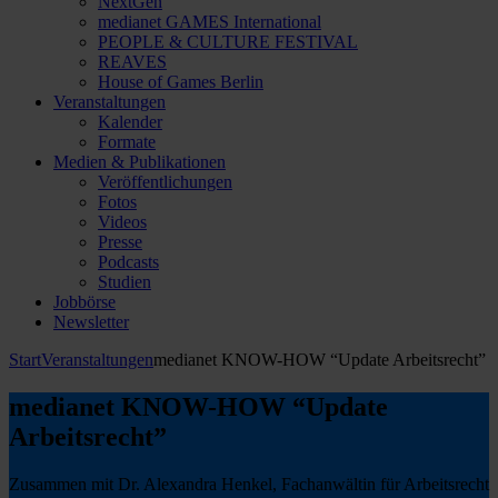
NextGen
medianet GAMES International
PEOPLE & CULTURE FESTIVAL
REAVES
House of Games Berlin
Veranstaltungen
Kalender
Formate
Medien & Publikationen
Veröffentlichungen
Fotos
Videos
Presse
Podcasts
Studien
Jobbörse
Newsletter
Start
Veranstaltungen
medianet KNOW-HOW “Update Arbeitsrecht”
medianet KNOW-HOW “Update
Arbeitsrecht”
Zusammen mit Dr. Alexandra Henkel, Fachanwältin für Arbeitsrecht