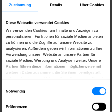
Annahmeverzugslohn nur bei redlichen
Zustimmung
Details
Über Cookies
Bewerbungsbemühungen, Verbot privater Smartphone-
Nutzung am Arbeitsplatz, nachvertragliches
Wettbewerbsverbot etc.
Auch nach Auslaufen aller
„
Corona-Regeln“
gibt es noch
Diese Webseite verwendet Cookies
Urteile
zu einzelnen Fallgestaltungen, wie z. B.: Ist die
Erstattungspflicht der Behörden für die durch Arbeitgeber
Wir verwenden Cookies, um Inhalte und Anzeigen zu
fortgezahlte Vergütung während einer Quarantäne nach dem
personalisieren, Funktionen für soziale Medien anbieten
Infektionsschutzgesetz aufgehoben?
zu können und die Zugriffe auf unsere Website zu
Speaker
analysieren. Außerdem geben wir Informationen zu Ihrer
Dr. Alexandra
Verwendung unserer Website an unsere Partner für
Henkel,
soziale Medien, Werbung und Analysen weiter. Unsere
Fachanwältin für
Partner führen diese Informationen möglicherweise mit
Arbeitsrecht und
weiteren Daten zusammen, die Sie ihnen bereitgestellt
haben oder die sie im Rahmen Ihrer Nutzung der Dienste
gesammelt haben.
Einwilligungsauswahl
Notwendig
Präferenzen
Wirtschaftsmediatorin