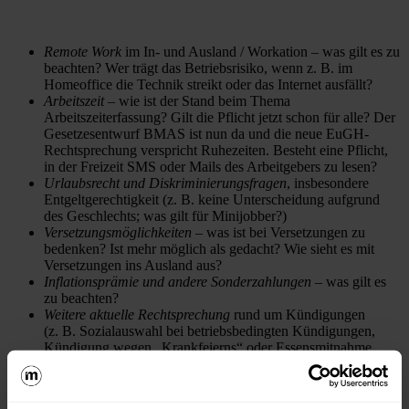
Remote Work
im In- und Ausland / Workation – was gilt es zu
beachten? Wer trägt das Betriebsrisiko, wenn z. B. im
Homeoffice die Technik streikt oder das Internet ausfällt?
Arbeitszeit
– wie ist der Stand beim Thema
Arbeitszeiterfassung? Gilt die Pflicht jetzt schon für alle? Der
Gesetzesentwurf BMAS ist nun da und die neue EuGH-
Rechtsprechung verspricht Ruhezeiten. Besteht eine Pflicht,
in der Freizeit SMS oder Mails des Arbeitgebers zu lesen?
Urlaubsrecht und Diskriminierungsfragen
, insbesondere
Entgeltgerechtigkeit (z. B. keine Unterscheidung aufgrund
des Geschlechts; was gilt für Minijobber?)
Versetzungsmöglichkeiten
– was ist bei Versetzungen zu
bedenken? Ist mehr möglich als gedacht? Wie sieht es mit
Versetzungen ins Ausland aus?
Inflationsprämie und andere Sonderzahlungen
– was gilt es
zu beachten?
Weitere aktuelle Rechtsprechung
rund um Kündigungen
(z. B. Sozialauswahl bei betriebsbedingten Kündigungen,
Kündigung wegen „Krankfeierns“ oder Essensmitnahme
nach der Firmenfeier, Massenentlassungen, Fristen bei
Compliance-Untersuchungen, widersprüchliches
Arbeitgeberverhalten nach fristloser Kündigung),