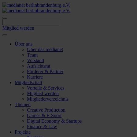
Skip
to
content
Mitglied werden
Über uns
Über das medianet
Team
Vorstand
Aufsichtsrat
Förderer & Partner
Karriere
Mitgliedschaft
Vorteile & Services
Mitglied werden
Mitgliederverzeichnis
Themen
Creative Production
Games & E-Sport
Digital Economy & Startups
Finance & Law
Projekte