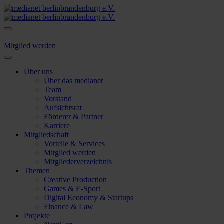
Skip
to
content
Mitglied werden
Über uns
Über das medianet
Team
Vorstand
Aufsichtsrat
Förderer & Partner
Karriere
Mitgliedschaft
Vorteile & Services
Mitglied werden
Mitgliederverzeichnis
Themen
Creative Production
Games & E-Sport
Digital Economy & Startups
Finance & Law
Projekte