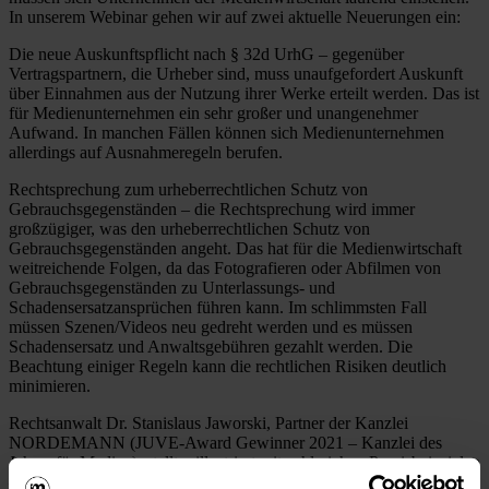
In unserem Webinar gehen wir auf zwei aktuelle Neuerungen ein:
Die neue Auskunftspflicht nach § 32d UrhG – gegenüber
Vertragspartnern, die Urheber sind, muss unaufgefordert Auskunft
über Einnahmen aus der Nutzung ihrer Werke erteilt werden. Das ist
für Medienunternehmen ein sehr großer und unangenehmer
Aufwand. In manchen Fällen können sich Medienunternehmen
allerdings auf Ausnahmeregeln berufen.
Rechtsprechung zum urheberrechtlichen Schutz von
Gebrauchsgegenständen – die Rechtsprechung wird immer
großzügiger, was den urheberrechtlichen Schutz von
Gebrauchsgegenständen angeht. Das hat für die Medienwirtschaft
weitreichende Folgen, da das Fotografieren oder Abfilmen von
Gebrauchsgegenständen zu Unterlassungs- und
Schadensersatzansprüchen führen kann. Im schlimmsten Fall
müssen Szenen/Videos neu gedreht werden und es müssen
Schadensersatz und Anwaltsgebühren gezahlt werden. Die
Beachtung einiger Regeln kann die rechtlichen Risiken deutlich
minimieren.
Rechtsanwalt Dr. Stanislaus Jaworski, Partner der Kanzlei
NORDEMANN (JUVE-Award Gewinner 2021 – Kanzlei des
Jahres für Medien), stellt – illustriert mit zahlreichen Praxisbeispielen
– die genannten Neuerungen dar und gibt konkrete