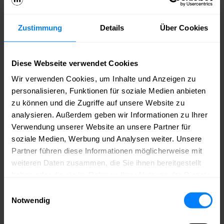
Handlungsempfehlungen. Wir freuen uns auf eine rege Diskussion
im Anschluss.
Zustimmung
Details
Über Cookies
Dr. Stanislaus
Jaworski Partner |
Diese Webseite verwendet Cookies
Rechtsanwalt bei
NORDEMANN
Wir verwenden Cookies, um Inhalte und Anzeigen zu
personalisieren, Funktionen für soziale Medien anbieten
Dr. Stanislaus
Jaworski berät als
zu können und die Zugriffe auf unsere Website zu
Experte für
analysieren. Außerdem geben wir Informationen zu Ihrer
urheberrechtliche
Verwendung unserer Website an unsere Partner für
Haftung in- und
ausländische
soziale Medien, Werbung und Analysen weiter. Unsere
Medienunternehmen
Partner führen diese Informationen möglicherweise mit
und Verbände von
weiteren Daten zusammen, die Sie ihnen bereitgestellt
Rechteinhabern. Für
Filmschaffende und
haben oder die sie im Rahmen Ihrer Nutzung der Dienste
gesammelt haben.
Einwilligungsauswahl
Produktionsunternehmen ist er zudem in urhebervertragsrechtlichen
Notwendig
Fragen tätig. Daneben berät er zum Marken- und
Wettb
ewerbsrecht.