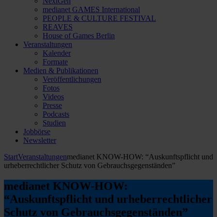
NextGen
medianet GAMES International
PEOPLE & CULTURE FESTIVAL
REAVES
House of Games Berlin
Veranstaltungen
Kalender
Formate
Medien & Publikationen
Veröffentlichungen
Fotos
Videos
Presse
Podcasts
Studien
Jobbörse
Newsletter
Start
Veranstaltungen
medianet KNOW-HOW: “Auskunftspflicht und
urheberrechtlicher Schutz von Gebrauchsgegenständen”
medianet KNOW-HOW:
“Auskunftspflicht und urheberrechtlicher
Schutz von Gebrauchsgegenständen”