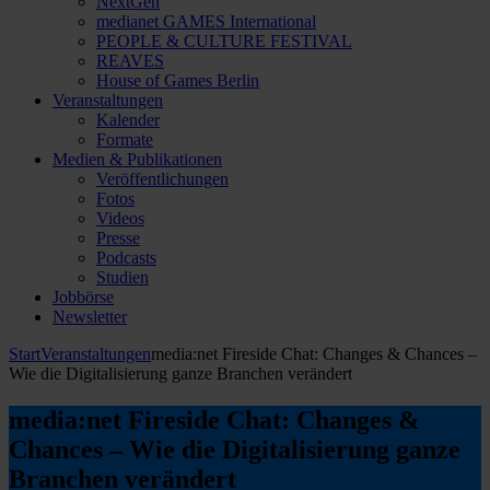
NextGen
medianet GAMES International
PEOPLE & CULTURE FESTIVAL
REAVES
House of Games Berlin
Veranstaltungen
Kalender
Formate
Medien & Publikationen
Veröffentlichungen
Fotos
Videos
Presse
Podcasts
Studien
Jobbörse
Newsletter
Start
Veranstaltungen
media:net Fireside Chat: Changes & Chances –
Wie die Digitalisierung ganze Branchen verändert
media:net Fireside Chat: Changes &
Chances – Wie die Digitalisierung ganze
Branchen verändert