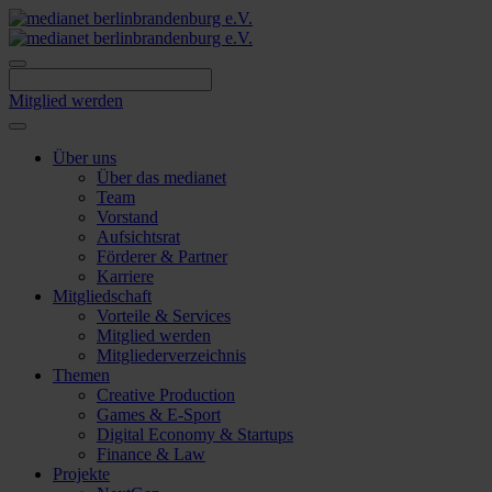
Skip
to
content
Mitglied werden
Über uns
Über das medianet
Team
Vorstand
Aufsichtsrat
Förderer & Partner
Karriere
Mitgliedschaft
Vorteile & Services
Mitglied werden
Mitgliederverzeichnis
Themen
Creative Production
Games & E-Sport
Digital Economy & Startups
Finance & Law
Projekte