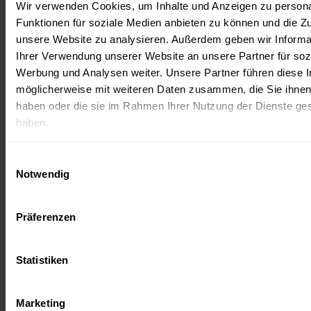
Wir verwenden Cookies, um Inhalte und Anzeigen zu persona
Funktionen für soziale Medien anbieten zu können und die Zug
unsere Website zu analysieren. Außerdem geben wir Informa
Ihrer Verwendung unserer Website an unsere Partner für soz
Werbung und Analysen weiter. Unsere Partner führen diese 
möglicherweise mit weiteren Daten zusammen, die Sie ihnen 
haben oder die sie im Rahmen Ihrer Nutzung der Dienste g
haben.
Einwilligungsauswahl
Notwendig
[logo_list slugs=“media-net-berlinbrandenburg“ title=“Eine
Veranstaltung von“ max=“100″][logo_list slugs=“berlin-partner-
Präferenzen
fuer-wirtschaft-und-technologie-gmbh, cluster-ikt-medien-und-
kreativwirtschaft-3, europaeischer-fonds-fuer-regionale-
entwicklung-efre“ title=“Mit freundlicher Unterstützung von“
Statistiken
max=“100″][logo_list slugs=“alex-berlin“ title=“Medienpartner“
max=“100″]
Werde jetzt Mitglied im medianet.
Marketing