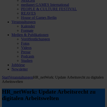
NextGen
medianet GAMES International
PEOPLE & CULTURE FESTIVAL
REAVES
House of Games Berlin
Veranstaltungen
Kalender
Formate
Medien & Publikationen
Veröffentlichungen
Fotos
Videos
Presse
Podcasts
Studien
Jobbörse
Newsletter
Start
Veranstaltungen
HR_netWork: Update Arbeitsrecht zu digitalen
Arbeitswelten
HR_netWork: Update Arbeitsrecht zu
digitalen Arbeitswelten