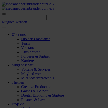
Skip
to
content
Mitglied werden
Über uns
Über das medianet
Team
Vorstand
Aufsichtsrat
Förderer & Partner
Karriere
Mitgliedschaft
Vorteile & Services
Mitglied werden
Mitgliederverzeichnis
Themen
Creative Production
Games & E-Sport
Digital Economy & Startups
Finance & Law
Projekte