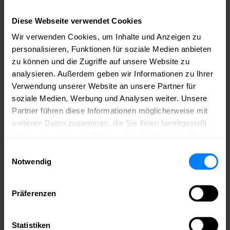
Datenschutz und Mitbestimmung bei CyberSecurity Tools
und Recruiting-Software- Onlinerecruiting zulässig?
Diese Webseite verwendet Cookies
Überwachungsmöglichkeiten und Kontrollrechte der
Arbeitgeber (E-Mails, Internetnutzung)
Wir verwenden Cookies, um Inhalte und Anzeigen zu
Datenschutzbeauftragte und Kündigungsschutz
personalisieren, Funktionen für soziale Medien anbieten
Äußerungen in Social Media – was ist erlaubt und wann
zu können und die Zugriffe auf unsere Website zu
riskiere ich eine Kündigung?
Rechtsprobleme des Crowdworking
analysieren. Außerdem geben wir Informationen zu Ihrer
Flexibles Arbeiten im Home-Office
Verwendung unserer Website an unsere Partner für
soziale Medien, Werbung und Analysen weiter. Unsere
Werde jetzt Mitglied im medianet.
Partner führen diese Informationen möglicherweise mit
Bei uns triffst du die richtigen Leute – aus deiner Branche und weit
weiteren Daten zusammen, die Sie ihnen bereitgestellt
darüber hinaus. Du bekommst Zugang zu Wissen, Sichtbarkeit für
haben oder die sie im Rahmen Ihrer Nutzung der Dienste
dein Unternehmen und echte Chancen, dich einzubringen – ob auf
gesammelt haben.
der Bühne, im Netzwerk oder im Austausch mit Politik und
Einwilligungsauswahl
Wirtschaft.
medianet – weil echte Kontakte den Unterschied
Notwendig
machen.
Mitglied werden
Präferenzen
Bleib auf dem Laufenden – mit Newslettern aus
dem medianet!
Statistiken