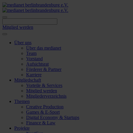
Skip
to
content
Mitglied werden
Über uns
Über das medianet
Team
Vorstand
Aufsichtsrat
Förderer & Partner
Karriere
Mitgliedschaft
Vorteile & Services
Mitglied werden
Mitgliederverzeichnis
Themen
Creative Production
Games & E-Sport
Digital Economy & Startups
Finance & Law
Projekte