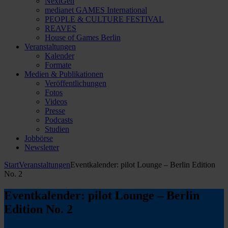
NextGen
medianet GAMES International
PEOPLE & CULTURE FESTIVAL
REAVES
House of Games Berlin
Veranstaltungen
Kalender
Formate
Medien & Publikationen
Veröffentlichungen
Fotos
Videos
Presse
Podcasts
Studien
Jobbörse
Newsletter
Start
Veranstaltungen
Eventkalender: pilot Lounge – Berlin Edition
No. 2
Eventkalender: pilot Lounge – Berlin
Edition No. 2