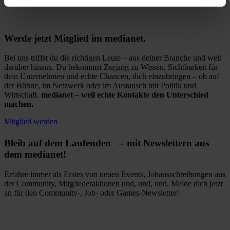
Werde jetzt Mitglied im medianet.
Bei uns triffst du die richtigen Leute – aus deiner Branche und weit
darüber hinaus. Du bekommst Zugang zu Wissen, Sichtbarkeit für
dein Unternehmen und echte Chancen, dich einzubringen – ob auf
der Bühne, im Netzwerk oder im Austausch mit Politik und
Wirtschaft.
medianet – weil echte Kontakte den Unterschied
machen.
Mitglied werden
Bleib auf dem Laufenden – mit Newslettern aus
dem medianet!
Erfahre immer als Erstes von neuen Events, Jobausschreibungen aus
der Community, Mitgliederaktionen und, und, und. Melde dich jetzt
an für den Community-, Job- oder Games-Newsletter!