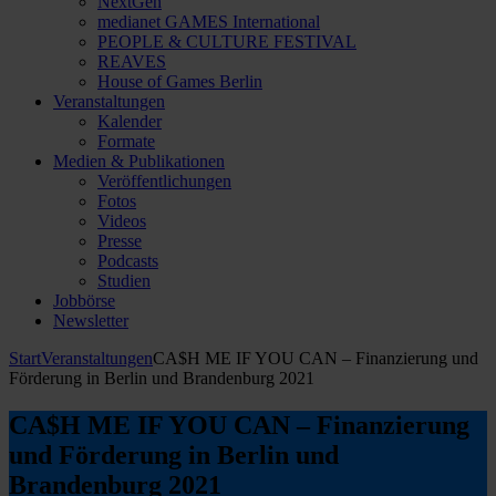
NextGen
medianet GAMES International
PEOPLE & CULTURE FESTIVAL
REAVES
House of Games Berlin
Veranstaltungen
Kalender
Formate
Medien & Publikationen
Veröffentlichungen
Fotos
Videos
Presse
Podcasts
Studien
Jobbörse
Newsletter
Start
Veranstaltungen
CA$H ME IF YOU CAN – Finanzierung und
Förderung in Berlin und Brandenburg 2021
CA$H ME IF YOU CAN – Finanzierung
und Förderung in Berlin und
Brandenburg 2021