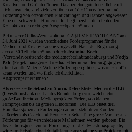
Kreativen und Gründer*innen. Da aber eine gute Idee alleine oft
nicht ausreicht, sind viele von ihnen auf die Unterstützung und
Förderung von öffentlichen Einrichtungen und Banken angewiesen.
Eine der schwersten Hürden dafür liegt meist in dem fehlenden
Kontakt zu den richtigen Ansprechpartner*innen.
Bei
unserer
Online-
Veranstaltung
„
CA$H
ME IF Y
OU CAN
” am
24.
Juni 2021
wurden verschieden
e
Förderprogramme
für die
Medien- und Kreativbranche vorgestellt.
Nach der Begrüßung
der ca. 50 Teilnehmer*innen durch
Jeannine Koch
(Vorstandsvorsitzende des media:net berlinbrandenburg) und
Nadja
Pa
hl
(Projektmanagement media:net berlinbrandenburg) ging es
direkt an die Materie: Welche Förderungen gibt es, was muss dafür
getan werden und wo finde ich die richtigen
Ansprechpartner*innen?
Als erstes stellte
Sebastian Storm
, Referatsleiter Medien die
ILB
(Investitionsbank des Landes Brandenburg) vor, welche eine
große Bandbreite an Medienprojekten fördert, von kleinen
Filmprojekten bis zu großen Kinofilmen.
Die ILB bietet drei
Hauptkategorien an Förderungen an und steht ihren Kunden
außerdem als Coach und Berater zur Seite.
Eine große Varianz aus
Förderungen für verschiedenste Maßnahmen werden geboten: Ein
Investitionsgutschein für Forschungs- und Entwicklungsprojekte,
wie zum Beispiel eine Digitalisierungsmaßnahme von Projekten mit