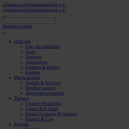
Skip
to
content
Mitglied werden
Über uns
Über das medianet
Team
Vorstand
Aufsichtsrat
Förderer & Partner
Karriere
Mitgliedschaft
Vorteile & Services
Mitglied werden
Mitgliederverzeichnis
Themen
Creative Production
Games & E-Sport
Digital Economy & Startups
Finance & Law
Projekte