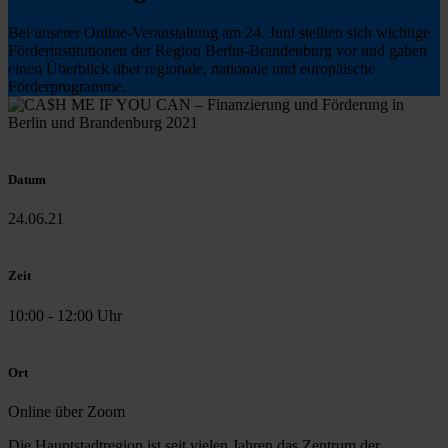
Bei unserer Online-Veranstaltung am 24. Juni stellten sich wichtige
Förderinstitutionen der Region Berlin-Brandenburg vor und gaben
einen Überblick über regionale, nationale und europäische
Förderprogramme.
Datum
24.06.21
Zeit
10:00 - 12:00 Uhr
Ort
Online über Zoom
Die Hauptstadtregion ist seit vielen Jahren das Zentrum der