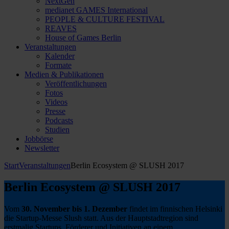
NextGen
medianet GAMES International
PEOPLE & CULTURE FESTIVAL
REAVES
House of Games Berlin
Veranstaltungen
Kalender
Formate
Medien & Publikationen
Veröffentlichungen
Fotos
Videos
Presse
Podcasts
Studien
Jobbörse
Newsletter
Start
Veranstaltungen
Berlin Ecosystem @ SLUSH 2017
Berlin Ecosystem @ SLUSH 2017
Vom
30. November bis 1. Dezember
findet im finnischen Helsinki
die Startup-Messe Slush statt. Aus der Hauptstadtregion sind
erstmalig Startups, Förderer und Initiativen an einem