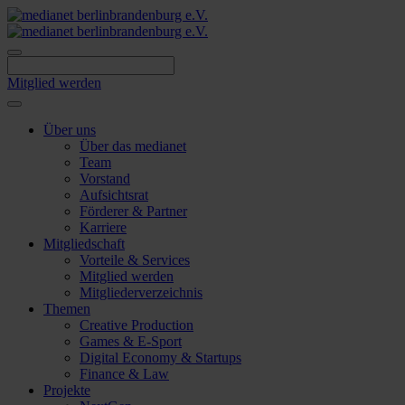
Skip
to
content
Mitglied werden
Über uns
Über das medianet
Team
Vorstand
Aufsichtsrat
Förderer & Partner
Karriere
Mitgliedschaft
Vorteile & Services
Mitglied werden
Mitgliederverzeichnis
Themen
Creative Production
Games & E-Sport
Digital Economy & Startups
Finance & Law
Projekte