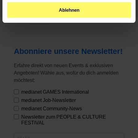
Erfahre immer als Erstes von neuen Events, Jobausschreibungen aus
Ablehnen
der Community, Mitgliederaktionen und, und, und. Melde dich jetzt
an für den Community-, Job- oder Games-Newsletter!
Abonniere unsere Newsletter!
Erfahre direkt von neuen Events & exklusiven
Angeboten! Wähle aus, wofür du dich anmelden
möchtest:
medianet GAMES International
medianet Job-Newsletter
medianet Community-News
Newsletter zum PEOPLE & CULTURE
FESTIVAL