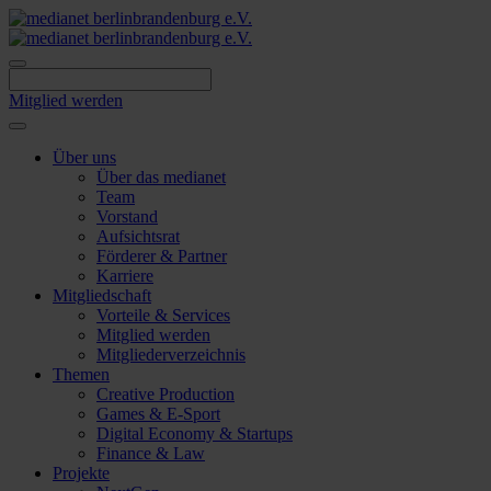
Skip
to
content
Mitglied werden
Über uns
Über das medianet
Team
Vorstand
Aufsichtsrat
Förderer & Partner
Karriere
Mitgliedschaft
Vorteile & Services
Mitglied werden
Mitgliederverzeichnis
Themen
Creative Production
Games & E-Sport
Digital Economy & Startups
Finance & Law
Projekte