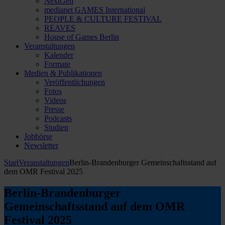
NextGen
medianet GAMES International
PEOPLE & CULTURE FESTIVAL
REAVES
House of Games Berlin
Veranstaltungen
Kalender
Formate
Medien & Publikationen
Veröffentlichungen
Fotos
Videos
Presse
Podcasts
Studien
Jobbörse
Newsletter
Start
Veranstaltungen
Berlin-Brandenburger Gemeinschaftsstand auf
dem OMR Festival 2025
Berlin-Brandenburger
Gemeinschaftsstand auf dem OMR
Festival 2025