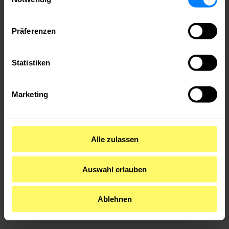
medianet.
Bei uns triffst du
Präferenzen
die richtigen
Leute – aus deiner
Branche und weit
Statistiken
darüber hinaus.
Du bekommst
Zugang zu
Marketing
Wissen,
Sichtbarkeit für
dein
Unternehmen und
echte Chancen,
Alle zulassen
dich einzubringen
– ob auf der
Bühne, im
Netzwerk oder im
Auswahl erlauben
Austausch mit
Politik und
Ablehnen