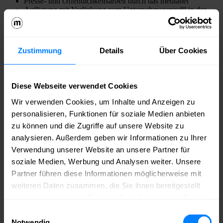
Presse- und Öffentlichkeitsarbeit durch das medianet
Auflistung mit Verlinkung zum Unternehmensprofil in der
OMR-Ausstellerliste
Vorstellung der teilnehmenden Unternehmen auf allen
Kanälen des medianet
Zustimmung
Details
Über Cookies
Die Anmeldung erfolgt über
dieses
Anmeldeformular
per Mail an Yasmin Meyer
Diese Webseite verwendet Cookies
(
meyer@medianet-bb.de
).
Wir verwenden Cookies, um Inhalte und Anzeigen zu
personalisieren, Funktionen für soziale Medien anbieten
Wenn du Interesse an einer Teilnahme oder Fragen zum
Gemeinschaftsauftritt hast, melde dich gerne bei Yasmin Meyer
zu können und die Zugriffe auf unsere Website zu
unter
meyer@medianet-bb.de
.
analysieren. Außerdem geben wir Informationen zu Ihrer
Weitere Informationen zum OMR Festival 2025 findest du auf
Verwendung unserer Website an unsere Partner für
der offiziellen
Website.
soziale Medien, Werbung und Analysen weiter. Unsere
Partner führen diese Informationen möglicherweise mit
[logo_list slugs=“medianet-berlinbrandenburg-e-v“
title=“Organisiert von“][logo_list slugs=““ title=“Gefördert von“
weiteren Daten zusammen, die Sie ihnen bereitgestellt
max=“100″]
haben oder die sie im Rahmen Ihrer Nutzung der Dienste
gesammelt haben.
Werde jetzt
Einwilligungsauswahl
Mitglied im
Notwendig