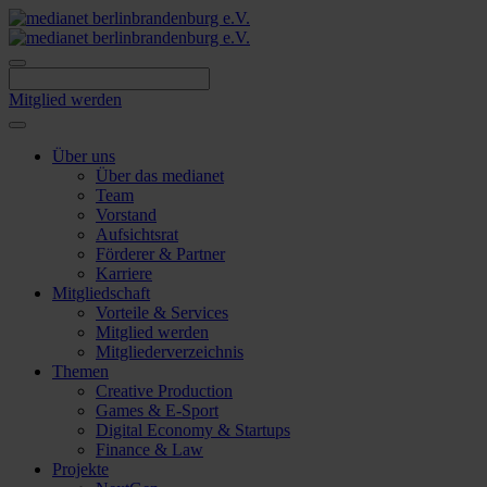
Skip
to
content
Mitglied werden
Über uns
Über das medianet
Team
Vorstand
Aufsichtsrat
Förderer & Partner
Karriere
Mitgliedschaft
Vorteile & Services
Mitglied werden
Mitgliederverzeichnis
Themen
Creative Production
Games & E-Sport
Digital Economy & Startups
Finance & Law
Projekte