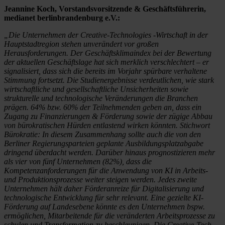
Jeannine Koch, Vorstandsvorsitzende & Geschäftsführerin,
medianet berlinbrandenburg e.V.:
„Die Unternehmen der Creative-Technologies -Wirtschaft in der
Hauptstadtregion stehen unverändert vor großen
Herausforderungen. Der Geschäftsklimaindex bei der Bewertung
der aktuellen Geschäftslage hat sich merklich verschlechtert – er
signalisiert, dass sich die bereits im Vorjahr spürbare verhaltene
Stimmung fortsetzt. Die Studienergebnisse verdeutlichen, wie stark
wirtschaftliche und gesellschaftliche Unsicherheiten sowie
strukturelle und technologische Veränderungen die Branchen
prägen. 64% bzw. 60% der Teilnehmenden geben an, dass ein
Zugang zu Finanzierungen & Förderung sowie der zügige Abbau
von bürokratischen Hürden entlastend wirken könnten. Stichwort
Bürokratie: In diesem Zusammenhang sollte auch die von den
Berliner Regierungsparteien geplante Ausbildungsplatzabgabe
dringend überdacht werden. Darüber hinaus prognostizieren mehr
als vier von fünf Unternehmen (82%), dass die
Kompetenzanforderungen für die Anwendung von KI in Arbeits-
und Produktionsprozesse weiter steigen werden. Jedes zweite
Unternehmen hält daher Förderanreize für Digitalisierung und
technologische Entwicklung für sehr relevant. Eine gezielte KI-
Förderung auf Landesebene könnte es den Unternehmen bspw.
ermöglichen, Mitarbeitende für die veränderten Arbeitsprozesse zu
schulen und Transformation zu beschleunigen. Die Creative-Tech-