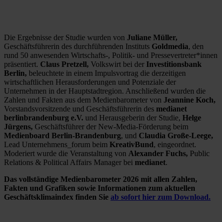
Die Ergebnisse der Studie wurden von
Juliane Müller,
Geschäftsführerin des durchführenden Instituts
Goldmedia
, den
rund 50 anwesenden Wirtschafts-, Politik- und Pressevertreter*innen
präsentiert.
Claus Pretzell,
Volkswirt bei der
Investitionsbank
Berlin,
beleuchtete in einem Impulsvortrag die derzeitigen
wirtschaftlichen Herausforderungen und Potenziale der
Unternehmen in der Hauptstadtregion. Anschließend wurden die
Zahlen und Fakten aus dem Medienbarometer von
Jeannine Koch,
Vorstandsvorsitzende und Geschäftsführerin des
medianet
berlinbrandenburg e.V.
und Herausgeberin der Studie,
Helge
Jürgens,
Geschäftsführer der New-Media-Förderung beim
Medienboard Berlin-Brandenburg
, und
Claudia Große-Leege,
Lead Unternehmens_forum beim
KreativBund
, eingeordnet.
Moderiert wurde die Veranstaltung von
Alexander Fuchs,
Public
Relations & Political Affairs Manager bei
medianet
.
Das vollständige Medienbarometer 2026 mit allen Zahlen,
Fakten und Grafiken sowie Informationen zum aktuellen
Geschäftsklimaindex finden Sie
ab sofort hier zum Download.