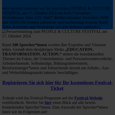
Sehr herzlich möchten wir Sie zum dritten PEOPLE & CULTURE
FESTIVAL am 17. Oktober 2024 ins Kino Colosseum
(Schönhauser Allee 123, 10437 Berlin) einladen! Zwischen 10:00
und 18:00 Uhr werden zahlreiche und hochkarätig besetzte Panel
Talks, Keynotes und Workshops auf acht Bühnen stattfinden.
Rund
100 Sprecher*innen
werden ihre Expertise und Visionen
teilen. Gemäß dem diesjährigen Motto
„EDUCATION.
TRANFORMATION. ACTION.“
stehen die brandaktuellen
Themen im Fokus, die Unternehmens- und Personalverantwortliche,
Arbeitnehmende, Selbständige, Bildungsinteressierte,
Berufseinsteiger*innen und Jobsuchende derzeit am Arbeits-, Aus-
und Weiterbildungsmarkt intensiv beschäftigen.
Registrieren Sie sich hier für Ihr kostenloses Festival-
Ticket
Zeitnah wird das Festival-Programm auf der
Festival-Website
veröffentlicht. Werfen Sie
hier
einen Blick auf alle bereits
feststehenden Sprecher*innen. Eine Auswahl der Sprecher*innen
listen wir im Folgenden auf: