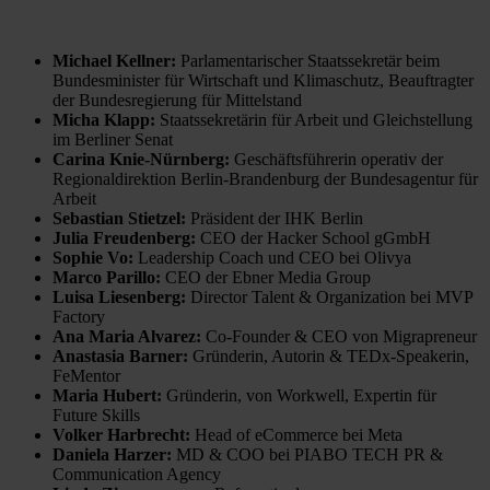
Michael Kellner:
Parlamentarischer Staatssekretär beim
Bundesminister für Wirtschaft und Klimaschutz, Beauftragter
der Bundesregierung für Mittelstand
Micha Klapp:
Staatssekretärin für Arbeit und Gleichstellung
im Berliner Senat
Carina Knie-Nürnberg:
Geschäftsführerin operativ der
Regionaldirektion Berlin-Brandenburg der Bundesagentur für
Arbeit
Sebastian Stietzel:
Präsident der IHK Berlin
Julia Freudenberg:
CEO der Hacker School gGmbH
Sophie Vo:
Leadership Coach und CEO bei Olivya
Marco Parillo:
CEO der Ebner Media Group
Luisa Liesenberg:
Director Talent & Organization bei MVP
Factory
Ana Maria Alvarez:
Co-Founder & CEO von Migrapreneur
Anastasia Barner:
Gründerin, Autorin & TEDx-Speakerin,
FeMentor
Maria Hubert:
Gründerin, von Workwell, Expertin für
Future Skills
Volker Harbrecht:
Head of eCommerce bei Meta
Daniela Harzer:
MD & COO bei PIABO TECH PR &
Communication Agency