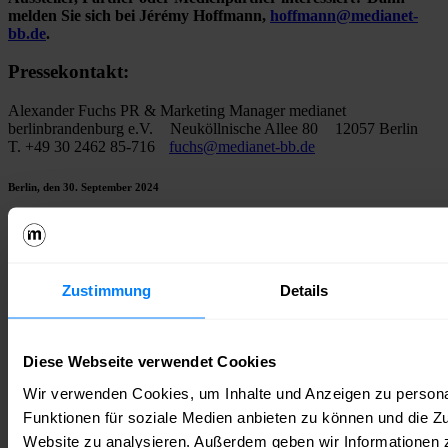
melden Sie sich bei Jérémy Hoffmann,
hoffmann@medianet-
bb.de
.
Pressekontakt:
Alexander Fuchs
PR & Marketing Manager
medianet
berlinbrandenburg e.V.
Neuköllnische Allee 80
12057 Berlin
T. +49 30 2462 85-716
fuchs@medianet-bb.de
Berlin, den 30. September 2024
Zustimmung
Details
Diese Webseite verwendet Cookies
Wir verwenden Cookies, um Inhalte und Anzeigen zu persona
Funktionen für soziale Medien anbieten zu können und die Zu
Website zu analysieren. Außerdem geben wir Informationen z