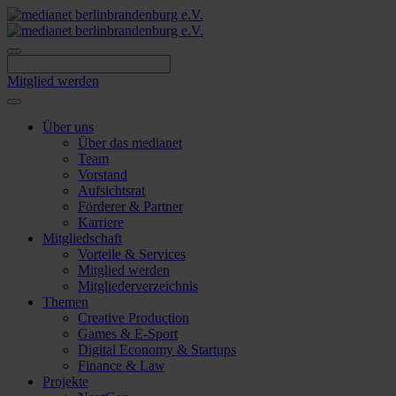
Skip
to
content
Mitglied werden
Über uns
Über das medianet
Team
Vorstand
Aufsichtsrat
Förderer & Partner
Karriere
Mitgliedschaft
Vorteile & Services
Mitglied werden
Mitgliederverzeichnis
Themen
Creative Production
Games & E-Sport
Digital Economy & Startups
Finance & Law
Projekte