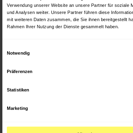
Verwendung unserer Website an unsere Partner für soziale
und Analysen weiter. Unsere Partner führen diese Informati
mit weiteren Daten zusammen, die Sie ihnen bereitgestellt ha
Rahmen Ihrer Nutzung der Dienste gesammelt haben.
Einwilligungsauswahl
Notwendig
Werde jetzt Mitglied im medianet.
Bei uns triffst du die richtigen Leute – aus deiner Branche und weit
Präferenzen
darüber hinaus. Du bekommst Zugang zu Wissen, Sichtbarkeit für
dein Unternehmen und echte Chancen, dich einzubringen – ob auf
der Bühne, im Netzwerk oder im Austausch mit Politik und
Statistiken
Wirtschaft.
medianet – weil echte Kontakte den Unterschied
machen.
Mitglied werden
Marketing
Bleib auf dem Laufenden – mit Newslettern aus
dem medianet!