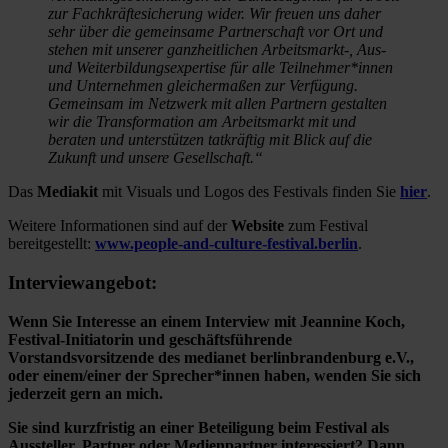
zur Fachkräftesicherung wider. Wir freuen uns daher
sehr über die gemeinsame Partnerschaft vor Ort und
stehen mit unserer ganzheitlichen Arbeitsmarkt-, Aus-
und Weiterbildungsexpertise für alle Teilnehmer*innen
und Unternehmen gleichermaßen zur Verfügung.
Gemeinsam im Netzwerk mit allen Partnern gestalten
wir die Transformation am Arbeitsmarkt mit und
beraten und unterstützen tatkräftig mit Blick auf die
Zukunft und unsere Gesellschaft.“
Das
Mediakit
mit Visuals und Logos des Festivals finden Sie
hier
.
Weitere Informationen sind auf der
Website
zum Festival
bereitgestellt:
www.people-and-culture-festival.berlin
.
Interviewangebot:
Wenn Sie Interesse an einem Interview mit Jeannine Koch,
Festival-Initiatorin und geschäftsführende
Vorstandsvorsitzende des medianet berlinbrandenburg e.V.,
oder einem/einer der Sprecher*innen haben, wenden Sie sich
jederzeit gern an mich.
Sie sind kurzfristig an einer Beteiligung beim Festival als
Aussteller, Partner oder Medienpartner interessiert? Dann