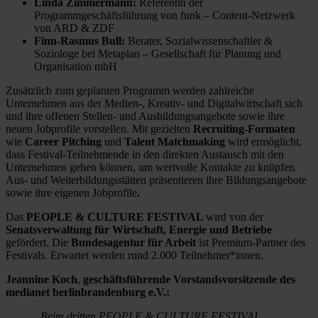
Linda Zimmermann:
Referentin der
Programmgeschäftsführung von funk – Content-Netzwerk
von ARD & ZDF
Finn-Rasmus Bull:
Berater, Sozialwissenschaftler &
Soziologe bei Metaplan – Gesellschaft für Planung und
Organisation mbH
Zusätzlich zum geplanten Programm werden zahlreiche
Unternehmen aus der Medien-, Kreativ- und Digitalwirtschaft sich
und ihre offenen Stellen- und Ausbildungsangebote sowie ihre
neuen Jobprofile vorstellen. Mit gezielten
Recruiting-Formaten
wie
Career Pitching
und
Talent Matchmaking
wird ermöglicht,
dass Festival-Teilnehmende in den direkten Austausch mit den
Unternehmen gehen können, um wertvolle Kontakte zu knüpfen.
Aus- und Weiterbildungsstätten präsentieren ihre Bildungsangebote
sowie ihre eigenen Jobprofile
.
Das
PEOPLE & CULTURE FESTIVAL
wird
von der
Senatsverwaltung für Wirtschaft, Energie und Betriebe
gefördert. Die
Bundesagentur für Arbeit
ist Premium-Partner des
Festivals. Erwartet werden rund 2.000 Teilnehmer*innen.
Jeannine Koch
,
geschäftsführende Vorstandsvorsitzende des
medianet berlinbrandenburg e.V.:
„Beim dritten PEOPLE & CULTURE FESTIVAL