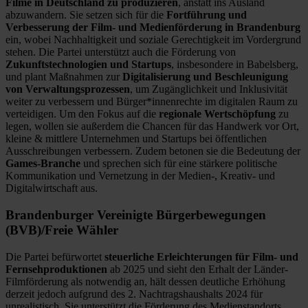
Filme in Deutschland zu produzieren
, anstatt ins Ausland
abzuwandern. Sie setzen sich für die
Fortführung und
Verbesserung der Film- und Medienförderung in Brandenburg
ein, wobei Nachhaltigkeit und soziale Gerechtigkeit im Vordergrund
stehen. Die Partei unterstützt auch die Förderung von
Zukunftstechnologien und Startups
, insbesondere in Babelsberg,
und plant Maßnahmen zur
Digitalisierung und Beschleunigung
von Verwaltungsprozessen
, um Zugänglichkeit und Inklusivität
weiter zu verbessern und Bürger*innenrechte im digitalen Raum zu
verteidigen. Um den Fokus auf die
regionale Wertschöpfung
zu
legen, wollen sie außerdem die Chancen für das Handwerk vor Ort,
kleine & mittlere Unternehmen und Startups bei öffentlichen
Ausschreibungen verbessern. Zudem betonen sie die Bedeutung der
Games-Branche
und sprechen sich für eine stärkere politische
Kommunikation und Vernetzung in der Medien-, Kreativ- und
Digitalwirtschaft aus.
Brandenburger Vereinigte Bürgerbewegungen
(BVB)/Freie Wähler
Die Partei befürwortet
steuerliche Erleichterungen für Film- und
Fernsehproduktionen
ab 2025 und sieht den Erhalt der Länder-
Filmförderung als notwendig an, hält dessen deutliche Erhöhung
derzeit jedoch aufgrund des 2. Nachtragshaushalts 2024 für
unrealistisch. Sie unterstützt die Förderung des Medienstandorts