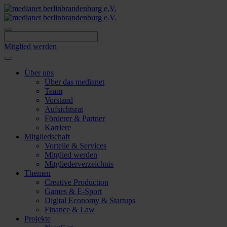
Skip
to
content
Mitglied werden
Über uns
Über das medianet
Team
Vorstand
Aufsichtsrat
Förderer & Partner
Karriere
Mitgliedschaft
Vorteile & Services
Mitglied werden
Mitgliederverzeichnis
Themen
Creative Production
Games & E-Sport
Digital Economy & Startups
Finance & Law
Projekte