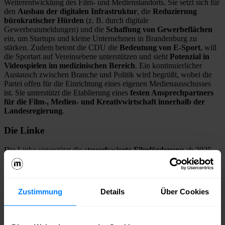
Weiterentwicklung des Film- und Medienstandorts. Sie setzt sich für
den
Ausbau der digitalen Infrastruktur
, die
Reduzierung
bürokratischer Hürden
(z. B. durch digitale
Gewerbeanmeldungen) und die
Schaffung von Gewerbeflächen
ein, um Startups und kleine Unternehmen in Brandenburg zu
stärken. Zudem betont die CDU die
Bedeutung von E-Sport
, will
die Sportart auf Vereinsebene unterstützen und sieht
Potenzial in
Videospielen
im medizinischen Bereich
. Ein kontinuierlicher
Austausch zwischen Branche und Politik wird begrüßt, wobei die
Partei offen für die Einrichtung eines eigenen Medienausschusses
ist. Sie unterstützt die Etablierung eines
festen Ansprechpartners
für die Film-, Medien- und Kreativwirtschaft innerhalb der
Landesregierung
.
Die Linke
Die Linke unterstützt die
steuerbasierte Filmförderung
ab 2025,
sieht jedoch
Risiken und offene Fragen
, insbesondere bezüglich
möglicher Steuermindereinnahmen und einem möglichen
Unterbietungswettbewerb. Die Partei setzt sich für die
Beibehaltung der aktuellen Fördermittel für die Film- und
Zustimmung
Details
Über Cookies
Medienbranche
in Brandenburg ein und befürwortet Maßnahmen
zur Stärkung des Medienstandorts Babelsberg. Sie plädiert für die
Verbesserung der digitalen Infrastruktur,
insbesondere im
ländlichen Raum. Die Linke will Startups durch
kostengünstige