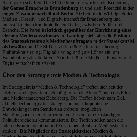
Startups zu schaffen. Die SPD erkennt die wachsende Bedeutung
der
Games-Branche in Brandenburg
an und sieht Potenzial in der
engen Zusammenarbeit mit Berlin
. Sie betont die Wichtigkeit der
Medien-, Kreativ- und Digitalwirtschaft für Brandenburg und
unterstützt einen kontinuierlichen Dialog zwischen Politik und
Branche. Die Partei ist
kritisch gegenüber der Einrichtung eines
eigenen Medienausschusses im Landtag
, sieht aber die
Position
des Staatssekretärs als Medienbeauftragten in der Staatskanzlei
als bewährt
an. Die SPD setzt sich für Fachkräftesicherung,
Entbürokratisierung, Digitalisierung und gute Löhne ein, um
Brandenburg als attraktiven Standort für die Medien-, Kreativ- und
Digitalwirtschaft zu stärken.
Über den Strategiekreis Medien & Technologie:
Im Strategiekreis “Medien & Technologie” treffen sich seit der
letzten Landtagswahl regelmäßig führende Akteur*innen des Film-
und Medienstandortes Babelsberg. Die Treffen haben zum Ziel,
aktuelle technologische, strategische und filmpolitische
Entwicklungen am Standort zu erörtern, möglichen
Handlungsbedarf zu definieren und diesen in die zuständigen
Politikbereiche zu kommunizieren. Die Treffen sollen auch die
interne Kommunikation und Zusammenarbeit am Medienstandort
stärken.
Die Mitglieder des Strategiekreises Medien &
Technologie:
Erich Pommer Institut, Filmuniversität Babelsberg