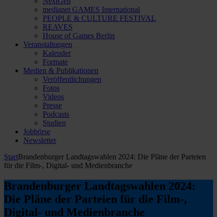
NextGen
medianet GAMES International
PEOPLE & CULTURE FESTIVAL
REAVES
House of Games Berlin
Veranstaltungen
Kalender
Formate
Medien & Publikationen
Veröffentlichungen
Fotos
Videos
Presse
Podcasts
Studien
Jobbörse
Newsletter
Start
Brandenburger Landtagswahlen 2024: Die Pläne der Parteien
für die Film-, Digital- und Medienbranche
Brandenburger Landtagswahlen 2024:
Die Pläne der Parteien für die Film-,
Digital- und Medienbranche