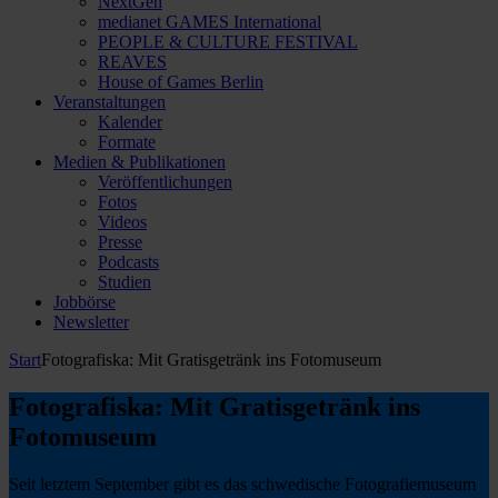
NextGen
medianet GAMES International
PEOPLE & CULTURE FESTIVAL
REAVES
House of Games Berlin
Veranstaltungen
Kalender
Formate
Medien & Publikationen
Veröffentlichungen
Fotos
Videos
Presse
Podcasts
Studien
Jobbörse
Newsletter
Start
Fotografiska: Mit Gratisgetränk ins Fotomuseum
Fotografiska: Mit Gratisgetränk ins
Fotomuseum
Seit letztem September gibt es das schwedische Fotografiemuseum