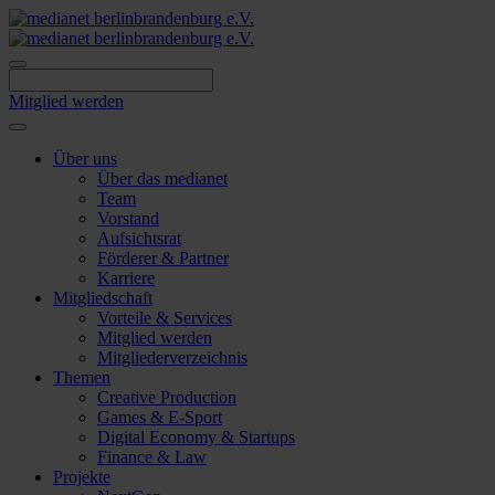
Skip
to
content
Mitglied werden
Über uns
Über das medianet
Team
Vorstand
Aufsichtsrat
Förderer & Partner
Karriere
Mitgliedschaft
Vorteile & Services
Mitglied werden
Mitgliederverzeichnis
Themen
Creative Production
Games & E-Sport
Digital Economy & Startups
Finance & Law
Projekte