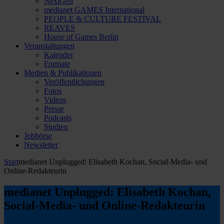
NextGen
medianet GAMES International
PEOPLE & CULTURE FESTIVAL
REAVES
House of Games Berlin
Veranstaltungen
Kalender
Formate
Medien & Publikationen
Veröffentlichungen
Fotos
Videos
Presse
Podcasts
Studien
Jobbörse
Newsletter
Start
medianet Unplugged: Elisabeth Kochan, Social-Media- und
Online-Redakteurin
medianet Unplugged: Elisabeth Kochan,
Social-Media- und Online-Redakteurin