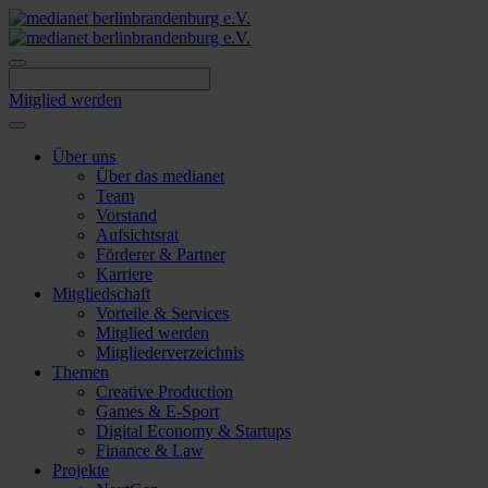
Skip
to
content
Mitglied werden
Über uns
Über das medianet
Team
Vorstand
Aufsichtsrat
Förderer & Partner
Karriere
Mitgliedschaft
Vorteile & Services
Mitglied werden
Mitgliederverzeichnis
Themen
Creative Production
Games & E-Sport
Digital Economy & Startups
Finance & Law
Projekte