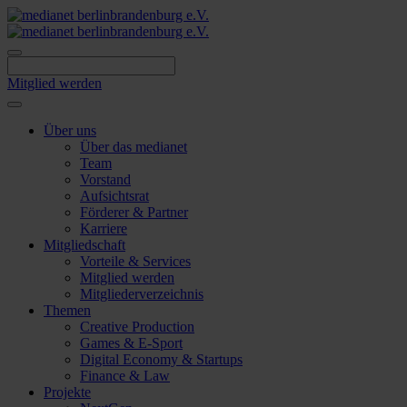
Skip
to
content
Mitglied werden
Über uns
Über das medianet
Team
Vorstand
Aufsichtsrat
Förderer & Partner
Karriere
Mitgliedschaft
Vorteile & Services
Mitglied werden
Mitgliederverzeichnis
Themen
Creative Production
Games & E-Sport
Digital Economy & Startups
Finance & Law
Projekte