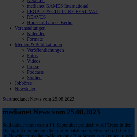
NextGen
medianet GAMES International
PEOPLE & CULTURE FESTIVAL
REAVES
House of Games Berlin
Veranstaltungen
Kalender
Formate
Medien & Publikationen
Veröffentlichungen
Fotos
Videos
Presse
Podcasts
Studien
Jobbörse
Newsletter
Start
medianet News vom 25.08.2023
medianet News vom 25.08.2023
Seid dabei, wenn es am 14. September politisch wird! Tretet in den
Dialog mit dem neuen Chef der Senatskanzlei, Florian Graf. Lernt
im Newsletter medianet-Neuzugang Rita Strasburger kennen, unser