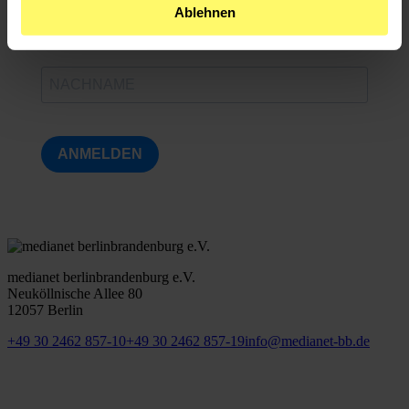
Ablehnen
ANMELDEN
medianet berlinbrandenburg e.V.
Neuköllnische Allee 80
12057 Berlin
+49 30 2462 857-10
+49 30 2462 857-19
info@medianet-bb.de