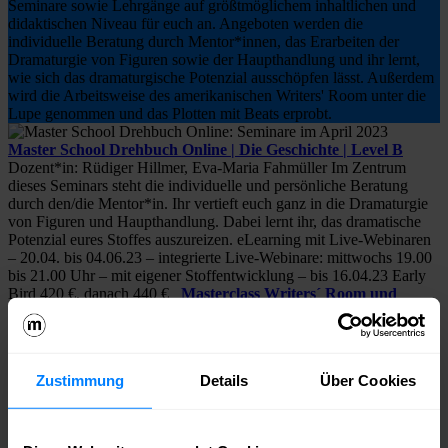
Seminare sowie Lehrgänge auf größtmöglichem inhaltlichen und
didaktischen Niveau für euch an. Angeboten werden die
individuelle Beratung durch Mentor*innen, das Erarbeiten der
Dramaturgie von Figuren sowie der Haupthandlung und ihr lernt,
wie sich das dramaturgische Potenzial ausschöpfen lässt. Außerdem
wird die Arbeitsweise des amerikanischen Writers' Room unter die
Lupe genommen und das Plotten mit Beats erprobt.
Master School Drehbuch Online | Die Geschichte | Level B
Dozent*in: Rüdiger Hillmer, Eva-Maria Fahmüller Im Zentrum
dieses Seminars steht die individuelle und persönliche Beratung
durch den/die Mentor*in. Ihr vertieft euch ganz in die Dramaturgie
von Figuren und Haupthandlung. Dabei lernt ihr, das dramatische
Potenzial eures Stoffes auszureizen. eLearning mit Live-Webinaren
– 20.04. bis 04.06.23 – integrierte Live-Webinare: mittwochs 19.00
bis 21.00 Uhr – mit eigener Stoffentwicklung – bis 16.04.23 Early
Bird 420 €, danach 440 €
Masterclass Writers´ Room und
Plotten mit Beats
Dozent*in: Katrin Merkel, Timo Gößler Die
Autor*innen des Fachbuchs „Der German Room“ stellen die
Arbeitsweise des amerikanischen Writers‘ Rooms vor. Sie
beleuchten die Besonderheiten des deutschen Serienmarktes und
Zustimmung
Details
Über Cookies
zeigen, wie das Modell auch hier zielführend umgesetzt werden
kann. Am 2. Tag, der Workshop-Charakter hat, wird die zentrale
Arbeitsweise des US-Writers‘ Room, das Plotten mit Beats, erprobt.
Berlin – 22.04. und 23.04.23 – Samstag und Sonntag 10.00 bis