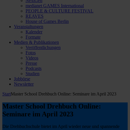
NextGen
medianet GAMES International
PEOPLE & CULTURE FESTIVAL
REAVES
House of Games Berlin
Veranstaltungen
Kalender
Formate
Medien & Publikationen
Veröffentlichungen
Fotos
Videos
Presse
Podcasts
Studien
Jobbörse
Newsletter
Start
Master School Drehbuch Online: Seminare im April 2023
Master School Drehbuch Online:
Seminare im April 2023
Die Drehbuchschule bietet im April wieder neue und spannende