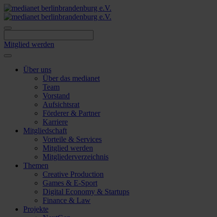
Skip
to
content
Mitglied werden
Über uns
Über das medianet
Team
Vorstand
Aufsichtsrat
Förderer & Partner
Karriere
Mitgliedschaft
Vorteile & Services
Mitglied werden
Mitgliederverzeichnis
Themen
Creative Production
Games & E-Sport
Digital Economy & Startups
Finance & Law
Projekte