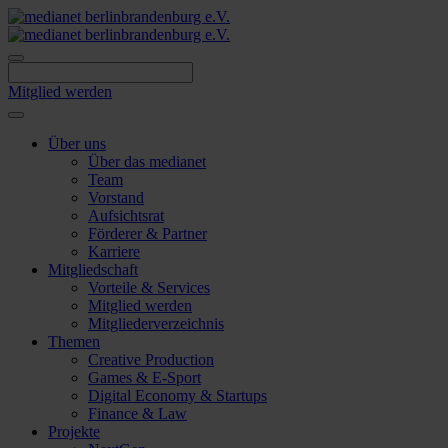
Skip
to
content
Mitglied werden
Über uns
Über das medianet
Team
Vorstand
Aufsichtsrat
Förderer & Partner
Karriere
Mitgliedschaft
Vorteile & Services
Mitglied werden
Mitgliederverzeichnis
Themen
Creative Production
Games & E-Sport
Digital Economy & Startups
Finance & Law
Projekte