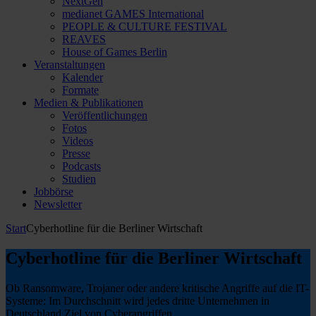
NextGen
medianet GAMES International
PEOPLE & CULTURE FESTIVAL
REAVES
House of Games Berlin
Veranstaltungen
Kalender
Formate
Medien & Publikationen
Veröffentlichungen
Fotos
Videos
Presse
Podcasts
Studien
Jobbörse
Newsletter
Start
Cyberhotline für die Berliner Wirtschaft
Cyberhotline für die Berliner Wirtschaft
Ob Ransomware, Trojaner oder andere kritische Angriffe auf die IT-
Systeme: Im Durchschnitt wird jedes dritte Unternehmen in
Deutschland Ziel von Cyberangriffen.