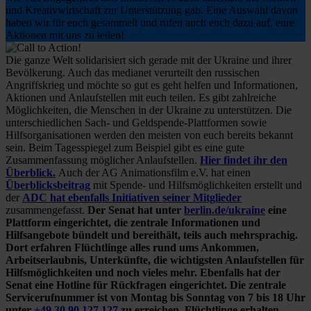
und Kreativwirtschaft zur Unterstützung gab. Eine Auswahl davon
haben wir für euch gesammelt und rufen auch euch dazu auf, eure
Aktionen mit uns zu teilen!
Die ganze Welt solidarisiert sich gerade mit der Ukraine und ihrer
Bevölkerung. Auch das medianet verurteilt den russischen
Angriffskrieg und möchte so gut es geht helfen und Informationen,
Aktionen und Anlaufstellen mit euch teilen. Es gibt zahlreiche
Möglichkeiten, die Menschen in der Ukraine zu unterstützen. Die
unterschiedlichen Sach- und Geldspende-Plattformen sowie
Hilfsorganisationen werden den meisten von euch bereits bekannt
sein. Beim Tagesspiegel zum Beispiel gibt es eine gute
Zusammenfassung möglicher Anlaufstellen.
Hier findet ihr den
Überblick.
Auch der AG Animationsfilm e.V. hat einen
Überblicksbeitrag
mit Spende- und Hilfsmöglichkeiten erstellt und
der
ADC hat ebenfalls Initiativen seiner Mitglieder
zusammengefasst.
Der Senat hat unter
berlin.de/ukraine
eine
Plattform eingerichtet, die zentrale Informationen und
Hilfsangebote bündelt und bereithält, teils auch mehrsprachig.
Dort erfahren Flüchtlinge alles rund ums Ankommen,
Arbeitserlaubnis, Unterkünfte, die wichtigsten Anlaufstellen für
Hilfsmöglichkeiten und noch vieles mehr. Ebenfalls hat der
Senat eine Hotline für Rückfragen eingerichtet. Die zentrale
Servicerufnummer ist von Montag bis Sonntag von 7 bis 18 Uhr
unter
+49 30 90 127 127
zu erreichen. Flüchtlinge erhalten