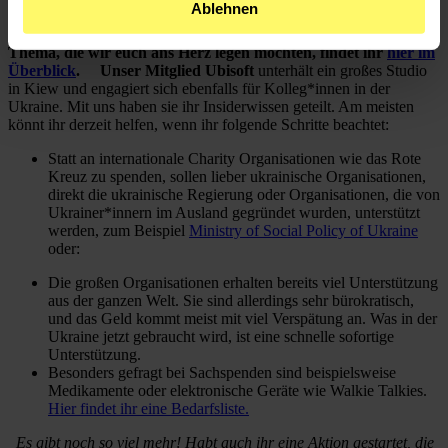
Ablehnen
zivilgesellschaftliche Förderer aus allen kulturellen Bereichen
werden dabei von uns in den Blick genommen.
Einige Filme zum
Thema, die wir euch ans Herz legen möchten, findet ihr
hier im
Überblick
.
Unser Mitglied Ubisoft
unterhält ein großes Studio
in Kiew und engagiert sich ebenfalls für Kolleg*innen in der
Ukraine. Mit uns haben sie ihr Insiderwissen geteilt. Am meisten
könnt ihr derzeit helfen, wenn ihr folgende Schritte beachtet:
Statt an internationale Charity Organisationen wie das Rote
Kreuz zu spenden, sollen lieber ukrainische Organisationen,
direkt die ukrainische Regierung oder Organisationen, die von
Ukrainer*innern im Ausland gegründet wurden, unterstützt
werden, zum Beispiel
Ministry of Social Policy of Ukraine
oder:
Die großen Organisationen erhalten bereits viel Unterstützung
aus der ganzen Welt. Sie sind allerdings sehr bürokratisch,
und das Geld kommt meist mit viel Verspätung an. Was in der
Ukraine jetzt gebraucht wird, ist eine schnelle sofortige
Unterstützung.
Besonders gefragt bei Sachspenden sind beispielsweise
Medikamente oder elektronische Geräte wie Walkie Talkies.
Hier findet ihr eine Bedarfsliste.
Es gibt noch so viel mehr! Habt auch ihr eine Aktion gestartet, die