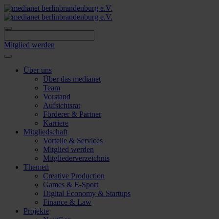
Skip
to
content
Mitglied werden
Über uns
Über das medianet
Team
Vorstand
Aufsichtsrat
Förderer & Partner
Karriere
Mitgliedschaft
Vorteile & Services
Mitglied werden
Mitgliederverzeichnis
Themen
Creative Production
Games & E-Sport
Digital Economy & Startups
Finance & Law
Projekte