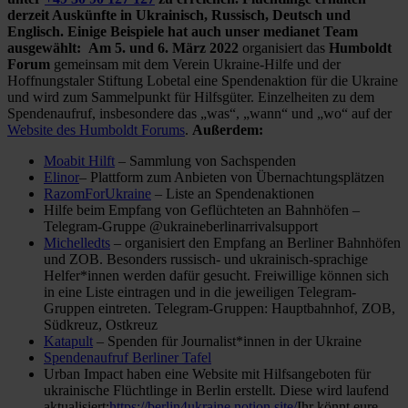
derzeit Auskünfte in Ukrainisch, Russisch, Deutsch und
Englisch.
Einige Beispiele hat auch unser medianet Team
ausgewählt:
Am 5. und 6. März 2022
organisiert das
Humboldt
Forum
gemeinsam mit dem Verein Ukraine-Hilfe und der
Hoffnungstaler Stiftung Lobetal eine Spendenaktion für die Ukraine
und wird zum Sammelpunkt für Hilfsgüter. Einzelheiten zu dem
Spendenaufruf, insbesondere das „was“, „wann“ und „wo“ auf der
Website des Humboldt Forums
.
Außerdem:
Moabit Hilft
– Sammlung von Sachspenden
Elinor
– Plattform zum Anbieten von Übernachtungsplätzen
RazomForUkraine
– Liste an Spendenaktionen
Hilfe beim Empfang von Geflüchteten an Bahnhöfen –
Telegram-Gruppe @ukraineberlinarrivalsupport
Michelledts
– organisiert den Empfang an Berliner Bahnhöfen
und ZOB. Besonders russisch- und ukrainisch-sprachige
Helfer*innen werden dafür gesucht. Freiwillige können sich
in eine Liste eintragen und in die jeweiligen Telegram-
Gruppen eintreten. Telegram-Gruppen: Hauptbahnhof, ZOB,
Südkreuz, Ostkreuz
Katapult
– Spenden für Journalist*innen in der Ukraine
Spendenaufruf Berliner Tafel
Urban Impact haben eine Website mit Hilfsangeboten für
ukrainische Flüchtlinge in Berlin erstellt. Diese wird laufend
aktualisiert:
https://berlin4ukraine.notion.site/
Ihr könnt eure