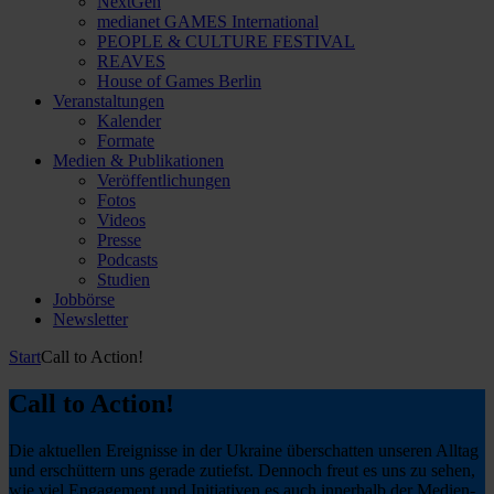
NextGen
medianet GAMES International
PEOPLE & CULTURE FESTIVAL
REAVES
House of Games Berlin
Veranstaltungen
Kalender
Formate
Medien & Publikationen
Veröffentlichungen
Fotos
Videos
Presse
Podcasts
Studien
Jobbörse
Newsletter
Start
Call to Action!
Call to Action!
Die aktuellen Ereignisse in der Ukraine überschatten unseren Alltag
und erschüttern uns gerade zutiefst. Dennoch freut es uns zu sehen,
wie viel Engagement und Initiativen es auch innerhalb der Medien-