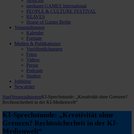
NextGen
medianet GAMES International
PEOPLE & CULTURE FESTIVAL
REAVES
House of Games Berlin
Veranstaltungen
Kalender
Formate
Medien & Publikationen
Veröffentlichungen
Fotos
Videos
Presse
Podcasts
Studien
Jobbörse
Newsletter
Start
Veranstaltungen
KI-Sprechstunde: „Kreativität ohne Grenzen?
Rechtssicherheit in der KI-Medienwelt“
KI-Sprechstunde: „Kreativität ohne
Grenzen? Rechtssicherheit in der KI-
Medienwelt“