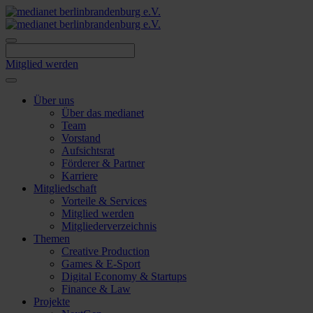
Skip
to
content
Mitglied werden
Über uns
Über das medianet
Team
Vorstand
Aufsichtsrat
Förderer & Partner
Karriere
Mitgliedschaft
Vorteile & Services
Mitglied werden
Mitgliederverzeichnis
Themen
Creative Production
Games & E-Sport
Digital Economy & Startups
Finance & Law
Projekte