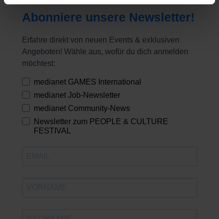
Abonniere unsere Newsletter!
Erfahre direkt von neuen Events & exklusiven
Angeboten! Wähle aus, wofür du dich anmelden
möchtest:
medianet GAMES International
medianet Job-Newsletter
medianet Community-News
Newsletter zum PEOPLE & CULTURE
FESTIVAL